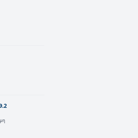
9.2
άμη