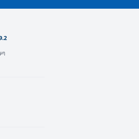
9.2
άμη