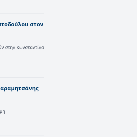
στοδούλου στον
ούν στην Κωνσταντίνα
 Καραμητσάνης
άμη