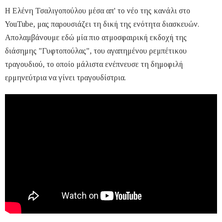
Η Ελένη Τσαλιγοπούλου μέσα απ' το νέο της κανάλι στο
YouTube, μας παρουσιάζει τη δική της ενότητα διασκευών.
Απολαμβάνουμε εδώ μία πιο ατμοσφαιρική εκδοχή της
διάσημης "Γυφτοπούλας", του αγαπημένου ρεμπέτικου
τραγουδιού, το οποίο μάλιστα ενέπνευσε τη δημοφιλή
ερμηνεύτρια να γίνει τραγουδίστρια.