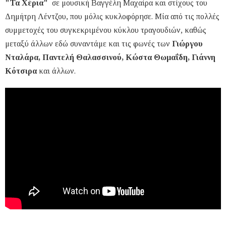
"Τα Χέρια"
σε μουσική Βαγγέλη Μαχαίρα και στίχους του
Δημήτρη Λέντζου, που μόλις κυκλοφόρησε. Μία από τις πολλές
συμμετοχές του συγκεκριμένου κύκλου τραγουδιών, καθώς
μεταξύ άλλων εδώ συναντάμε και τις φωνές των
Γιώργου
Νταλάρα, Παντελή Θαλασσινού, Κώστα Θωμαΐδη, Γιάννη
Κότσιρα
και άλλων.