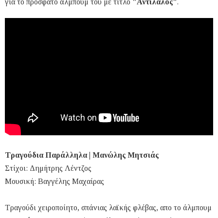
για το πρόσφατο άλμπουμ του με τίτλο
"Αντίλαλος"
.
Τραγούδια Παράλληλα | Μανώλης Μητσιάς
Στίχοι: Δημήτρης Λέντζος
Μουσική: Βαγγέλης Μαχαίρας
Τραγούδι χειροποίητο, σπάνιας λαϊκής φλέβας, απο το άλμπουμ