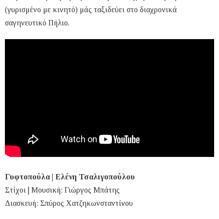
(γυρισμένο με κινητό) μάς ταξιδεύει στο διαχρονικά
σαγηνευτικό Πήλιο.
Γυφτοπούλα | Ελένη Τσαλιγοπούλου
Στίχοι | Μουσική: Γιώργος Μπάτης
Διασκευή: Σπύρος Χατζηκωνσταντίνου