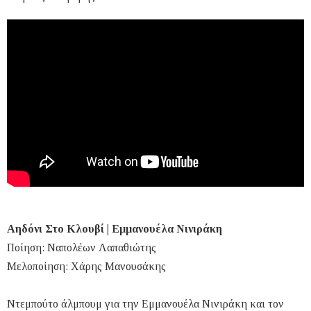
Αηδόνι Στο Κλουβί | Εμμανουέλα Νινιράκη
Ποίηση: Ναπολέων Λαπαθιώτης
Μελοποίηση: Χάρης Μανουσάκης
Ντεμπούτο άλμπουμ για την Εμμανουέλα Νινιράκη και τον