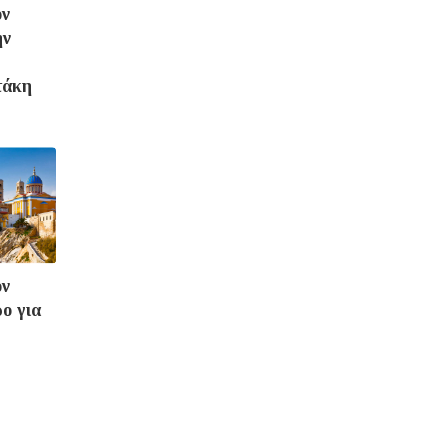
ον
ην
τάκη
ον
ο για