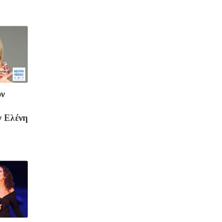
ον
ν Ελένη