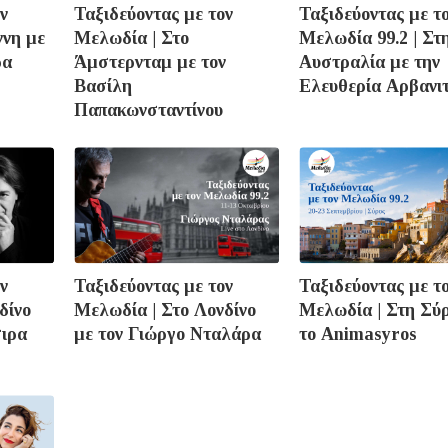
ν
Ταξιδεύοντας με τον
Ταξιδεύοντας με τ
ννη με
Μελωδία | Στο
Μελωδία 99.2 | Στ
ρα
Άμστερνταμ με τον
Αυστραλία με την
Βασίλη
Ελευθερία Αρβανι
Παπακωνσταντίνου
ν
Ταξιδεύοντας με τον
Ταξιδεύοντας με τ
δίνο
Μελωδία | Στο Λονδίνο
Μελωδία | Στη Σύρ
σιρα
με τον Γιώργο Νταλάρα
το Animasyros