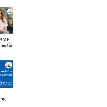
ΠΑΜΕ
 Ιουλία
 της