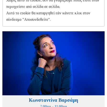
Χωρίς αυτό το cookie, δεν θα γνωρίζουμε ποιος είστε όταν
περιηγείστε από σελίδα σε σελίδα.
Αυτό το cookie θα καταργηθεί εάν κάνετε κλικ στον
σύνδεσμο "Αποσυνδεθείτε".
Κωνσταντίνα Βαρσάμη
7:00μμ - 11:00μμ