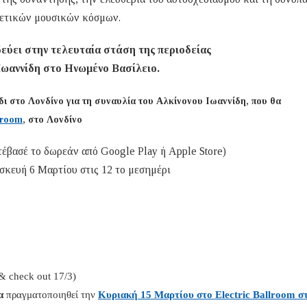
ετικών μουσικών κόσμων.
εύει στην τελευταία στάση της περιοδείας
Ιωαννίδη στο Ηνωμένο Βασίλειο.
ι στο Λονδίνο για τη συναυλία του Αλκίνονου Ιωαννίδη, που θα
lroom
, στο Λονδίνο
έβασέ το δωρεάν από Google Play ή Apple Store)
ευή 6 Μαρτίου στις 12 το μεσημέρι
 & check out 17/3)
α
πραγματοποιηθεί την 
Κυριακή 15 Μαρτίου στο Electric Ballroom στ