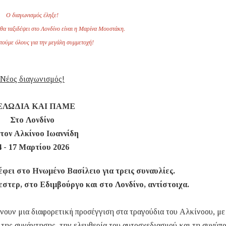
Ο διαγωνισμός έληξε!
θα ταξιδέψει στο Λονδίνο είναι η Μαρίνα Μουστάκη.
τούμε όλους για την μεγάλη συμμετοχή!
Νέος διαγωνισμός!
ΕΛΩΔΙΑ ΚΑΙ ΠΑΜΕ
Στο Λονδίνο
τον Αλκίνοο Ιωαννίδη
4 - 17 Μαρτίου 2026
έφει στο Ηνωμένο Βασίλειο για τρεις συναυλίες.
εστερ, στο Εδιμβούργο και στο Λονδίνο, αντίστοιχα.
δίνουν μια διαφορετική προσέγγιση στα τραγούδια του Αλκίνοου, με
 της συνάντησης, την ελευθερία του αυτοσχεδιασμού και τη συνύπ