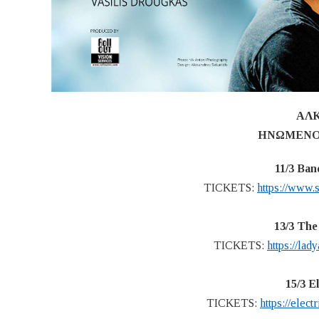
ΑΛΚ
ΗΝΩΜΕΝΟ 
11/3 Ban
TICKETS:
https://www.
13/3 Th
TICKETS:
https://lad
15/3 E
TICKETS:
https://elect