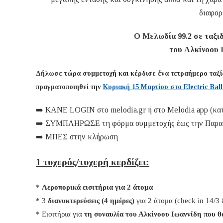
διαφορ
Ο Μελωδία 99.2 σε ταξιδ
του Αλκίνοου 
Δήλωσε τώρα συμμετοχή και κέρδισε ένα τετραήμερο ταξίδ
πραγματοποιηθεί την
Κυριακή 15 Μαρτίου στο Electric Bal
➡️ ΚΑΝΕ LOGIN στο melodia.gr ή στο Melodia app (κατ
➡️ ΣΥΜΠΛΗΡΩΣΕ τη φόρμα συμμετοχής έως την Παρασκ
➡️ ΜΠΕΣ στην κλήρωση
1 τυχερός/τυχερή κερδίζει:
* 
Αεροπορικά εισιτήρια για 2 άτομα 
* 3
 διανυκτερεύσεις (4 ημέρες) 
για 2 άτομα (check in 14/3
* Εισιτήρια για 
τη συναυλία του Αλκίνοου Ιωαννίδη 
που θ