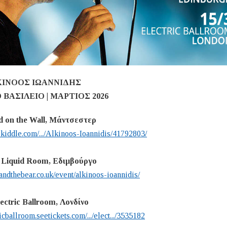
ΙΝΟΟΣ ΙΩΑΝΝΙΔΗΣ
ΒΑΣΙΛΕΙΟ | ΜΑΡΤΙΟΣ 2026
d on the Wall, Μάντσεστερ
skiddle.com/.../Alkinoos-Ioannidis/41792803/
e Liquid Room, Εδιμβούργο
yandthebear.co.uk/event/alkinoos-ioannidis/
lectric Ballroom, Λονδίνο
ricballroom.seetickets.com/.../elect.../3535182