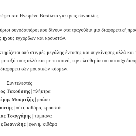
έφει στο Ηνωμένο Βασίλειο για τρεις συναυλίες.
ούριοι συνοδοιπόροι που δίνουν στα τραγούδια μια διαφορετική πρ
ς ήχους εγχόρδων και κρουστών.
τηρίζεται από στιγμές μεγάλης έντασης και συγκίνησης αλλά και 
μεταξύ τους αλλά και με το κοινό, την ελευθερία του αυτοσχεδιασ
 διαφορετικών μουσικών κόσμων.
Συντελεστές
ος Τακούσιης |
πλήκτρα
έρης Μουμτζής
| μπάσο
Κουτής
| ούτι, κιθάρα, κρουστά
λας Τσαγγάρης
| τύμπανα
ς Ιωαννίδης
| φωνή, κιθάρα