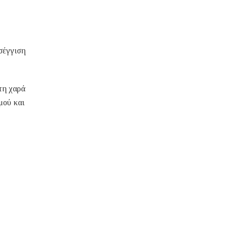
οσέγγιση
τη χαρά
μού και