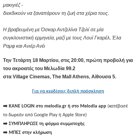
μακιγιέζ -
διεκδικούν να ξαναπάρουν τη ζωή στα χέρια τους.
H
βραβευμένη με Όσκαρ Αντζελίνα Τζολί σε μία
συγκλονιστική ερμηνεία, μαζί με τους Λουί Γκαρέλ, Έλα
Ραμφ και Ανιέρ Ανέι
Την Τετάρτη 18 Μαρτίου, στις 20:00, πρώτη προβολή για
του ακροατές του Μελωδία 99.2
στα
Village Cinemas
,
The Mall Athens,
Αίθουσα 5
.
Για να κερδίσεις διπλή πρόσκληση
➡️
ΚΑΝΕ
LOGIN
στο
melodia.gr
ή
στο
Melodia app
(κατέβασέ
το δωρεάν από Google Play ή Apple Store)
➡️
ΣΥΜΠΛΗΡΩΣΕ τη
φόρμα
συμμετοχής
➡️
ΜΠΕΣ στην
κλήρωση