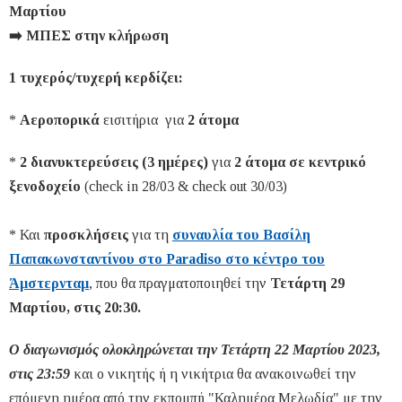
Μαρτίου
➡️ ΜΠΕΣ στην κλήρωση
1 τυχερός/τυχερή κερδίζει:
*
Αεροπορικά
εισιτήρια για
2 άτομα
*
2 διανυκτερεύσεις (3 ημέρες)
για
2 άτομα σε κεντρικό
ξενοδοχείο
(check in 28/03 & check out 30/03)
* Και
προσκλήσεις
για τη
συναυλία του Βασίλη
Παπακωνσταντίνου στο Paradiso στο κέντρο του
Άμστερνταμ
, που θα πραγματοποιηθεί την
Τετάρτη 29
Μαρτίου
, στις 20:30.
Ο διαγωνισμός ολοκληρώνεται την Τετάρτη 22 Μαρτίου 2023,
στις 23:59
και ο νικητής ή η νικήτρια θα ανακοινωθεί την
επόμενη ημέρα από την εκπομπή "Καλημέρα Μελωδία" με την