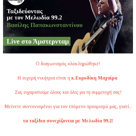
Ο διαγωνισμός ολοκληρώθηκε!
Η τυχερή νικήτρια είναι η
κ.Ευρυδίκη Μαχαίρα
Σας ευχαριστούμε όλους και όλες για τη συμμετοχή σας!
Μείνετε συντονισμένοι για τον επόμενο προορισμό μας, γιατί...
τα ταξίδια συνεχίζονται με Μελωδία 99.2!