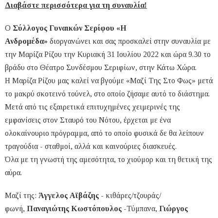
Διαβάστε περισσότερα για τη συναυλία!
Ο
Σύλλογος Γυναικών Σερίφου «Η
Ανδρομέδα»
διοργανώνει και σας προσκαλεί στην συναυλία με
την Μαρίζα Ρίζου την Κυριακή 31 Ιουλίου 2022 και ώρα 9.30 το
βράδυ στο Θέατρο Συνδέσμου Σεριφίων, στην Κάτω Χώρα.
Η Μαρίζα Ρίζου μας καλεί να βγούμε «Μαζί Της Στο Φως» μετά
το μακρύ σκοτεινό τούνελ, στο οποίο ζήσαμε αυτό το διάστημα.
Μετά από τις εξαιρετικά επιτυχημένες χειμερινές της
εμφανίσεις στον Σταυρό του Νότου, έρχεται με ένα
ολοκαίνουριο πρόγραμμα, από το οποίο φυσικά δε θα λείπουν
τραγούδια - σταθμοί, αλλά και καινούριες διασκευές.
Όλα με τη γνωστή της αμεσότητα, το χιούμορ και τη θετική της
αύρα.
Μαζί της:
Άγγελος Αϊβάζης
- κιθάρες/τζουράς/
φωνή,
Παναγιώτης Κωστόπουλος
-Τύμπανα,
Γιώργος