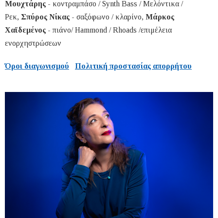
Μουχτάρης
- κοντραμπάσο / Synth Bass / Μελόντικα /
Ρεκ,
Σπύρος Νίκας
- σαξόφωνο / κλαρίνο,
Μάρκος
Χαϊδεμένος
- πιάνο/ Hammond / Rhoads /επιμέλεια
ενορχηστρώσεων
Όροι διαγωνισμού
Πολιτική προστασίας απορρήτου