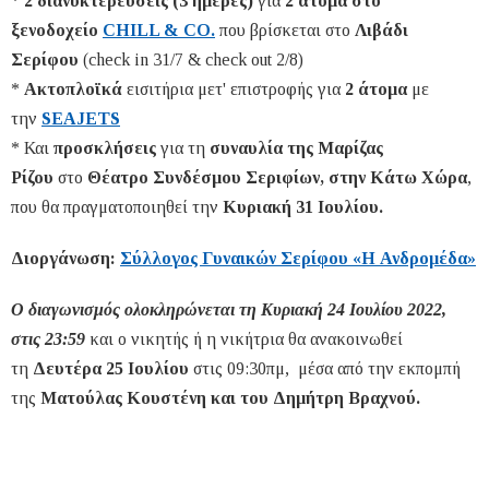
*
2 διανυκτερεύσεις (3 ημέρες)
για
2 άτομα στο
ξενοδοχείο
CHILL & CΟ.
που βρίσκεται στο
Λιβάδι
Σερίφου
(check in 31/7 & check out 2/8)
*
Ακτοπλοϊκά
εισιτήρια μετ' επιστροφής για
2 άτομα
με
την
SEAJETS
* Και
προσκλήσεις
για τη
συναυλία της Μαρίζας
Ρίζου
στο
Θέατρο Συνδέσμου Σεριφίων, στην Κάτω Χώρα
,
που θα πραγματοποιηθεί την
Κυριακή 31 Ιουλίου.
Διοργάνωση:
Σύλλογος Γυναικών Σερίφου «Η Ανδρομέδα»
Ο διαγωνισμός ολοκληρώνεται τη
Κ
υριακή 24 Ιουλίου 2022,
στις 23:59
και ο νικητής ή η νικήτρια θα ανακοινωθεί
τη
Δευτέρα 25 Ιουλίου
στις 09:30πμ, μέσα από την εκπομπή
της
Ματούλας Κουστένη και του Δημήτρη Βραχνού.