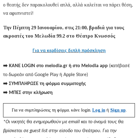
ο θεατής δεν παρακολουθεί απλά, αλλά καλείται να πάρει θέση,
να αφυπνιστεί!
Την Πέμπτη 29 Ιανουαρίου, στις 21:00, βραδιά για τους
ακροατές του Μελωδία 99.2 στο Θέατρο Κνωσσός
Για να κερδίσεις διπλή πρόσκληση
➡️
ΚΑΝΕ
LOGIN
στο
melodia.gr
ή
στο
Melodia app
(κατέβασέ
το δωρεάν από Google Play ή Apple Store)
➡️
ΣΥΜΠΛΗΡΩΣΕ τη
φόρμα
συμμετοχής
➡️
ΜΠΕΣ στην
κλήρωση
Για να συμπληρώσεις τη φόρμα, κάνε login.
Log in
ή
Sign up
.
*Οι νικητές θα ενημερωθούν με
email
και το όνομά τους θα
βρίσκεται σε
guest
list
στην είσοδο του Θεάτρου. Για την