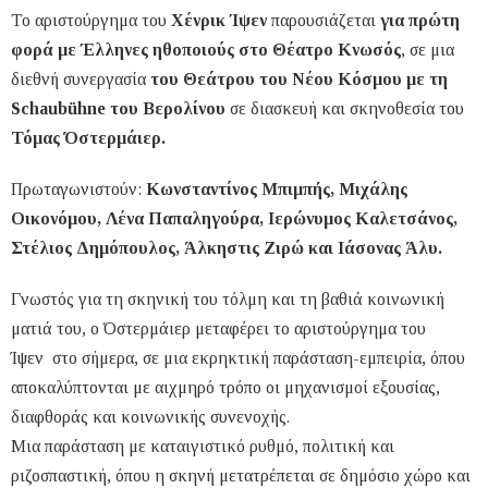
Το αριστούργημα του
Χένρικ Ίψεν
παρουσιάζεται
για πρώτη
φορά με Έλληνες ηθοποιούς στο Θέατρο Κνωσός
, σε μια
διεθνή συνεργασία
του Θεάτρου του Νέου Κόσμου με τη
Schaubühne του Βερολίνου
σε διασκευή και σκηνοθεσία του
Τόμας Όστερμάιερ.
Πρωταγωνιστούν:
Κωνσταντίνος Μπιμπής, Μιχάλης
Οικονόμου, Λένα Παπαληγούρα, Ιερώνυμος Καλετσάνος,
Στέλιος Δημόπουλος, Άλκηστις Ζιρώ και Ιάσονας Άλυ.
Γνωστός για τη σκηνική του τόλμη και τη βαθιά κοινωνική
ματιά του, ο Όστερμάιερ μεταφέρει το αριστούργημα του
Ίψεν στο σήμερα, σε μια εκρηκτική παράσταση-εμπειρία, όπου
αποκαλύπτονται με αιχμηρό τρόπο οι μηχανισμοί εξουσίας,
διαφθοράς και κοινωνικής συνενοχής.
Μια παράσταση με καταιγιστικό ρυθμό, πολιτική και
ριζοσπαστική, όπου η σκηνή μετατρέπεται σε δημόσιο χώρο και