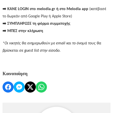
➡️
ΚΑΝΕ
LOGIN
στο
melodia.gr
ή
στο
Melodia app
(κατέβασέ
το δωρεάν από Google Play ή Apple Store)
➡️
ΣΥΜΠΛΗΡΩΣΕ τη
φόρμα
συμμετοχής
➡️
ΜΠΕΣ στην
κλήρωση
*Οι νικητές θα ενημερωθούν με
email
και το όνομά τους θα
βρίσκεται σε
guest
list
στην είσοδο.
Κοινοποίηση