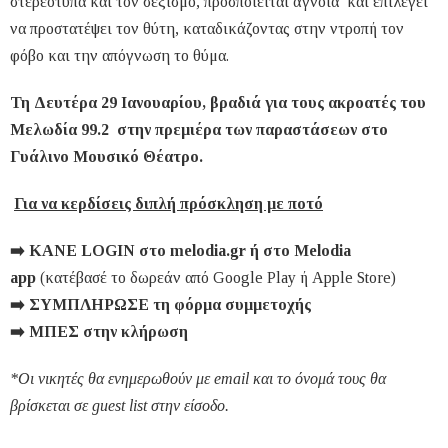
στερεότυπα και τον σεξισμό, προσποιείται άγνοια και επιλέγει
να προστατέψει τον θύτη, καταδικάζοντας στην ντροπή τον
φόβο και την απόγνωση το θύμα.
Τη Δευτέρα 29 Ιανουαρίου,
βραδιά για τους ακροατές του
Μελωδία 99.2 στην πρεμιέρα των παραστάσεων στο
Γυάλινο Μουσικό Θέατρο.
Για να κερδίσεις διπλή πρόσκληση με ποτό
➡️
ΚΑΝΕ
LOGIN
στο
melodia.gr
ή
στο
Melodia
app
(κατέβασέ το δωρεάν από Google Play ή Apple Store)
➡️
ΣΥΜΠΛΗΡΩΣΕ τη
φόρμα
συμμετοχής
➡️
ΜΠΕΣ στην
κλήρωση
*Οι νικητές θα ενημερωθούν με email
και το όνομά τους θα
βρίσκεται σε
guest
list
στην είσοδο.