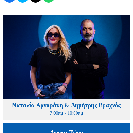
Ναταλία Αργυράκη & Δημήτρης Βραχνός
7:00πμ - 10:00πμ
Ακούμε Τώρα