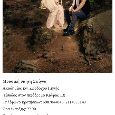
Μουσική σκηνή Σφίγγα
Ακαδημίας και Ζωοδόχου Πηγής
(είσοδος στον πεζόδρομο Κιάφας 13)
Τηλέφωνο κρατήσεων: 6987844845, 2114096149
Ώρα έναρξης: 22.30