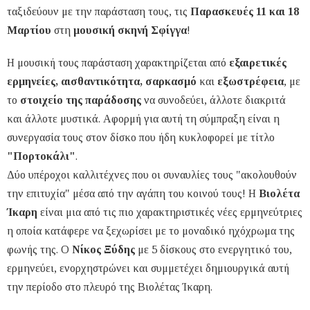
ταξιδεύουν με την παράσταση τους, τις
Παρασκευές 11 και 18
Μαρτίου
στη
μουσική σκηνή Σφίγγα
!
Η μουσική τους παράσταση χαρακτηρίζεται από
εξαιρετικές
ερμηνείες, αισθαντικότητα, σαρκασμό
και
εξωστρέφεια
, με
το
στοιχείο της παράδοσης
να συνοδεύει, άλλοτε διακριτά
και άλλοτε μυστικά. Αφορμή για αυτή τη σύμπραξη είναι η
συνεργασία τους στον δίσκο που ήδη κυκλοφορεί με τίτλο
"Πορτοκάλι"
.
Δύο υπέροχοι καλλιτέχνες που οι συναυλίες τους "ακολουθούν
την επιτυχία" μέσα από την αγάπη του κοινού τους! Η
Βιολέτα
Ίκαρη
είναι μια από τις πιο χαρακτηριστικές νέες ερμηνεύτριες
η οποία κατάφερε να ξεχωρίσει με το μοναδικό ηχόχρωμα της
φωνής της. Ο
Νίκος Ξύδης
με 5 δίσκους στο ενεργητικό του,
ερμηνεύει, ενορχηστρώνει και συμμετέχει δημιουργικά αυτή
την περίοδο στο πλευρό της Βιολέτας Ίκαρη.