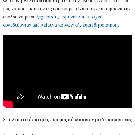
Φωτεινή Βελεσιώτου:
Πέρα από την "Κασέτα Από Σπίτι" που
μας χάρισε – και την ευχαριστούμε, είχαμε την ευκαιρία να την
απολαύσουμε σε
ξεχωριστές ερμηνείες που συχνά
συνοδεύονταν από κείμενα κοινωνικής ευαισθητοποίησης
.
3 τηλεοπτικές σειρές που μας κέρδισαν εν μέσω καραντίνας