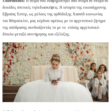
Unorthodox:
Η σειρά που διαφημίστηκε από στόμα σε στόμα σε
δεκάδες σπιτικές τηλεδιασκέψεις. Η ιστορία της εικοσάχρονης
Εβραίας Έστερ, ως μέλους της ορθόδοξης Χασσίδ κοινωνίας
του Μπρούκλιν, μας κέρδισε αμέσως με το αρχετυπικό ζήτημα
της απόδρασης συνδυάζοντάς το με το -επίσης αρχετυπικό-
δίπολο μεταξύ συντήρησης και εξέλιξης.