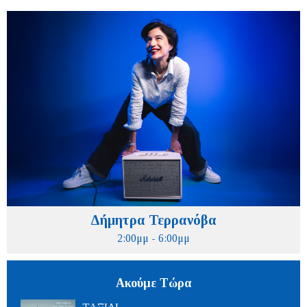
Δήμητρα Τερρανόβα
2:00μμ - 6:00μμ
Ακούμε Τώρα