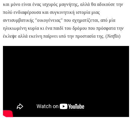
και μόνο είναι ένας ισχυρός μαγνήτης, αλλά θα αδικούσε την
πολύ ενδιαφέρουσα και συγκινητική ιστορία μιας
αντισυμβατικής "οικογένειας" που σχηματίζεται, από μία
ηλικιωμένη κυρία κι ένα παιδί του δρόμου που πρόσφατα την
έκλεψε αλλά εκείνη παίρνει υπό την προστασία της. (
Netflix
)