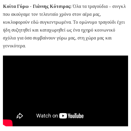
Κοίτα Γύρω - Γιάννης Κότσιρας:
Όλα τα τραγούδια – σινγκλ
που ακούγαμε τον τελευταίο χρόνο στον αέρα μας,
κυκλοφορούν εδώ συγκεντρωμένα. Το ομώνυμο τραγούδι έχει
ήδη συζητηθεί και καταχωρηθεί ως ένα ηχηρό κοινωνικό
σχόλιο για όσα συμβαίνουν γύρω μας, στη χώρα μας και
γενικότερα.