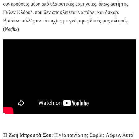
συγκρούσεις μέσα από εξαιρετικές ερμηνείες, όπως αυτή της
Γκλεν Κλόουζ, που δεν αποκλείεται να πάρει και όσκαρ.
Βρίσκω πολλές αντιστοιχίες με γνώριμες δικές μας πλευρές.
(
Netflix
)
Η Ζωή Μπροστά Σου:
Η νέα ταινία της Σοφίας Λώρεν. Αυτό