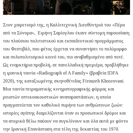
Στον χαιρετισμό της, η Καλλιτεχνική Διευθύντριά του «Πέρα
από τα Σύνορα», Ειρήνη Σαρίογλου έκανε σύντομη παρουσίαση
του πλούσιου πολιτιστικού και εκπαιδευτικού προγράμματος
του Φεστιβάλ, που φέτος έρχεται να συναντήσει το πολύμορφο
και πολυπολιτισμικό κοινό του, πιο αναβαθμισμένο από ποτέ.
Ως εναρκτήρια προβολή, σε πανελλαδική πρεμιέρα, προβλήθηκε
η ιρανική ταινία «Radiograph of A Family» (βραβεία IDFA
2020), της καταξιωμένης σκηνοθέτιδας Firouzeh Khosrovani.
Μια ταινία πειραματικής κινηματογραφικής φόρμας και
ρευστών οπτικοακουστικών αναπαραστάσεων, η οποία
πραγματεύεται τον καθολικό πυρήνα των ανθρώπινων ζωών:
ιστορίες αγάπης διαμελίζονται όταν οι προσωπικοί δρόμοι και
τα ατομικά θέλω παύουν να συγκλίνουν και όλα αυτά με φόντο
την Ιρανική Επανάσταση στα τέλη της δεκαετίας του 1970.