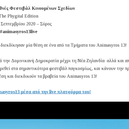
θνές Φεστιβάλ Κινουμένων Σχεδίων
The Phygital Edition
 Σεπτεμβρίου 2020 – Σύρος
#animasyros13live
ς διεκδίκησαν μία θέση σε ένα από τα Τμήματα του Animasyros 13!
πό την Δομινικανή Δημοκρατία μέχρι τη Νέα Ζηλανδία αλλά και α
βρεθεί στα σημαντικότερα φεστιβάλ παγκοσμίως, και κάνουν την π
έση και διεκδικούν τα βραβεία του Animasyros 13!
syros13 μέσα από την live πλατφόρμα του!