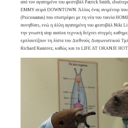
από τον αγαπημένο του φεστιβάλ Patrick Smith, ιδιαίτε
EMMY σειρά DOWNTOWN. Άλλος ένας ανιμέιτορ που έχει
(Psiconautas) που επιστρέφει με τη νέα του ταινία HO
συνηθίσει, ενώ η άλλη αγαπημένη του φεστιβάλ Niki
την γνωστή stop motion τεχνική δείχνει στιγμές καθημ
εμπλουτίζουν τη λίστα του Διεθνούς Διαγωνιστικού Τμ
Richard Ramirez, καθώς και το LIFE AT ORANJE HOTE