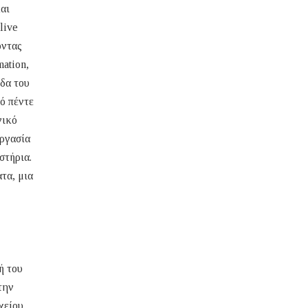
αι
live
οντας
mation,
δα του
ό πέντε
νικό
εργασία
στήρια.
τα, μια
ή του
την
χείου