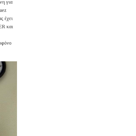
νη για
uez
ς έχει
ER και
λοφόνο