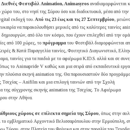
ο
Διεθνές Φεστιβάλ Animation, Animasyros
αναδιαμορφώνεται κ
χώρο του, στο νησί της Σύρου όσο και διαδικτυακά, μέσα από την 
gital εκδοχή του.
Από τις 23 έως και τις 27 Σεπτεμβρίου
, μειών
ευκαιρία να παρακολουθήσει μερικές από τις καλύτερες ταινίες ani
δημιουργών, από όλο τον κόσμο, που έχουν επιλεχθεί από την ομά
ίες από 100 χώρες, το
πρόγραμμα
του Φεστιβάλ διαμορφώνεται απ
Σειρές & Κατά Παραγγελία ταινίες, Φοιτητικό Διαγωνιστικό, Ελλη
α, ταινίες για τα παιδιά με το αφιέρωμα K.ID.S. αλλά και σε συν
 όπως το Animapride V καθώς και μια σειρά από εκπαιδευτικά εργα
την πλούσια σκηνή animation της. Θα παρουσιαστούν δύο προγράμμα
 Τσεχίας – Anifilm και μια επιλογή ταινιών από την Σχολή
α της σύγχρονης σκηνής animation της Τσεχίας. Το Αφιέρωμα
τρου στην Αθήνα.
αίθριους χώρους σε επίλεκτα σημεία της Σύρου
, όπως στην αυλ
 το εμβληματικό Αρχοντικό Βελισσαρόπουλου στην Ερμούπολη, σ
νω Σύρου, στην Πλατεία του Φοίνικα και στην παραλία του Ξενοδο