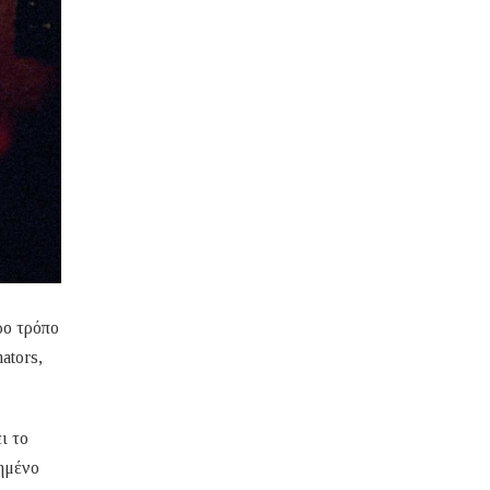
ρο τρόπο
ators,
ι το
ημένο