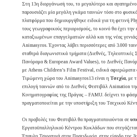
Στη 13η διοργάνωσή του, το μεγαλύτερο και αγαπημέν
παρουσιάζει μία μεγάλη γκάμα ταινιών τόσο στο φυσικό 
πλατφόρμα που δημιουργήθηκε ειδικά για τη φετινή Phy
τους γεωγραφικούς περιορισμούς, το κοινό θα έχει την 
καταξιωμένων επαγγελματιών αλλά και της νέας γενιάς 
Animasyros. Έχοντας λάβει περισσότερες από 3.000 ταιν
σταθερά διαγωνιστικά τμήματα (Διεθνές, Τηλεοπτικές 
Πανόραμα & European Award Values), το Διεθνές Πανόραμ
με Athens Children’s Film Festival, ειδικά αφιερώματα
Τιμώμενη χώρα του Animasyros13 είναι η
Τσεχία
, με 
επιλογή ταινιών από το Διεθνές Φεστιβάλ Animation της
Κινηματογραφίας της Πράγας – FAMU. δείχνει το φάσμ
πραγματοποιείται με την υποστήριξη του Τσεχικού Κέν
Οι προβολές του Φεστιβάλ θα πραγματοποιούνται σε
υπ
Εργατοϋπαλληλικού Κέντρου Κυκλάδων που στεγάζεται
Έπαυλη Τσιροπινά στην Ποσειδωνία, στην είσοδο της Ά