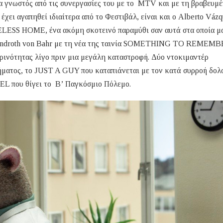
ρα γνωστός από τις συνεργασίες του με το MTV και με τη βραβευμέ
 αγαπηθεί ιδιαίτερα από το Φεστιβάλ, είναι και ο Alberto Vázq
MELESS HOME, ένα ακόμη σκοτεινό παραμύθι σαν αυτά στα οποία μα
 Lindroth von Bahr με τη νέα της ταινία SOMETHING TO REMEMB
ερινότητας λίγο πριν μια μεγάλη καταστροφή. Δύο ντοκιμαντέρ
ήματος, το JUST A GUY που καταπιάνεται με τον κατά συρροή δο
L που θίγει το Β’ Παγκόσμιο Πόλεμο.