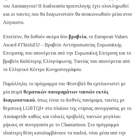
του Animasyros! Η διαδικασία προεπιλογής έχει ολοκληρωθεί
και οι ταινίες που θα διαγωνιστούν θα ανακοινωθούν μέσα στον
Αύγουστο.
Επιπλέον, θα δοθούν ακόμα δύο
βραβεία
, το European Values
Award #ThisIsEU – Βραβείο Αντιπροσωπείας Ευρωπαϊκής
Επιτροπής που απονέμεται από την Ευρωπαϊκή Επιτροπή και το
βραβείο Καλύτερης Ελληνόφωνης Ταινίας που απονέμεται από
το Ελληνικό Κέντρο Κινηματογράφου.
Παράλληλα, το πρόγραμμα του Φεστιβάλ θα εμπλουτιστεί με
μία σειρά
θεματικών πανοραμάτων ταινιών εκτός
διαγωνιστικού
, όπως είναι το διεθνές πανόραμα, ταινίες με
θεματική LGBTQI+ στο πλαίσιο της ετήσιας συνεργασίας με το
Animapride καθώς και ειδικές προβολές ταινιών μεγάλου
μήκους σε συνεργασία με το Chaniartoon. Στο πρόγραμμα
ιδιαίτερη θέση καταλαμβάνουν τα παιδιά, τόσο μέσα από την