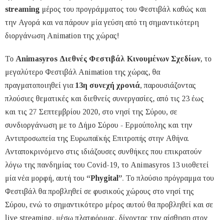
streaming
μέρος του προγράμματος του Φεστιβάλ καθώς και
την Αγορά και να πάρουν μία γεύση από τη σημαντικότερη
διοργάνωση Animation της χώρας!
Το
Animasyros Διεθνές Φεστιβάλ Κινουμένων Σχεδίων
, το
μεγαλύτερο Φεστιβάλ Animation της χώρας, θα
πραγματοποιηθεί για
13η συνεχή χρονιά
, παρουσιάζοντας
πλούσιες θεματικές και διεθνείς συνεργασίες, από τις 23 έως
και τις 27 Σεπτεμβρίου 2020, στο νησί της Σύρου, σε
συνδιοργάνωση με το Δήμο Σύρου - Ερμούπολης και την
Αντιπροσωπεία της Ευρωπαϊκής Επιτροπής στην Αθήνα.
Ανταποκρινόμενο στις ιδιάζουσες συνθήκες που επικρατούν
λόγω της πανδημίας του Covid-19, το Animasyros 13 υιοθετεί
μία νέα μορφή, αυτή του
“Phygital”
. Το πλούσιο πρόγραμμα του
Φεστιβάλ θα προβληθεί σε φυσικούς χώρους στο νησί της
Σύρου, ενώ το σημαντικότερο μέρος αυτού θα προβληθεί και σε
live streaming, μέσω πλατφόρμας, δίνοντας την αίσθηση στον