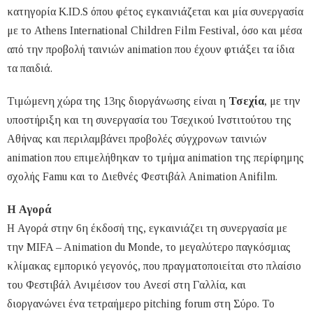
κατηγορία K.ID.S όπου φέτος εγκαινιάζεται και μία συνεργασία
με το Athens International Children Film Festival, όσο και μέσα
από την προβολή ταινιών animation που έχουν φτιάξει τα ίδια
τα παιδιά.
Τιμώμενη χώρα της 13ης διοργάνωσης είναι η
Τσεχία
, με την
υποστήριξη και τη συνεργασία του Τσεχικού Ινστιτούτου της
Αθήνας και περιλαμβάνει προβολές σύγχρονων ταινιών
animation που επιμελήθηκαν το τμήμα animation της περίφημης
σχολής Famu και το Διεθνές Φεστιβάλ Αnimation Anifilm.
Η Αγορά
H Αγορά στην 6η έκδοσή της, εγκαινιάζει τη συνεργασία με
την MIFA – Animation du Monde, το μεγαλύτερο παγκόσμιας
κλίμακας εμπορικό γεγονός, που πραγματοποιείται στο πλαίσιο
του Φεστιβάλ Ανιμέισον του Ανεσί στη Γαλλία, και
διοργανώνει ένα τετραήμερο pitching forum στη Σύρο. Το