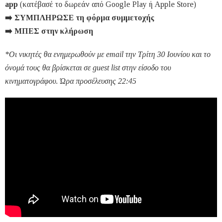
app
(κατέβασέ το δωρεάν από Google Play ή Apple Store)
➡️
ΣΥΜΠΛΗΡΩΣΕ τη
φόρμα
συμμετοχής
➡️
ΜΠΕΣ στην
κλήρωση
*Οι νικητές θα ενημερωθούν με
email
την Τρίτη 30 Ιουνίου
και το
όνομά τους θα βρίσκεται σε
guest
list
στην είσοδο του
κινηματογράφου. Ώρα προσέλευσης 22:45