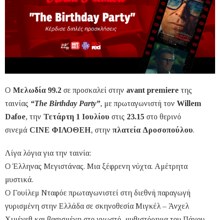
Ο
Μελωδία 99.2
σε προσκαλεί στην
avant premiere
της
ταινίας
“Τhe Birthday Party”
, με πρωταγωνιστή τον
Willem
Dafoe
, την
Τετάρτη 1 Ιουλίου
στις
23.15
στο θερινό
σινεμά
CINE ΦΙΛΟΘΕΗ
, στην
πλατεία Δροσοπούλου
.
Λίγα λόγια για την ταινία:
Ο Έλληνας Μεγιστάνας. Μια ξέφρενη νύχτα. Αμέτρητα
μυστικά.
Ο Γουίλεμ Νταφόε πρωταγωνιστεί στη διεθνή παραγωγή
γυρισμένη στην Ελλάδα σε σκηνοθεσία Μιγκέλ – Άνχελ
Χιμένεθ και βασισμένη στο γνωστό μυθιστόρημα του Πάνου