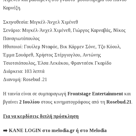
Καρνέζη.
Σκηνοθεσία: Μιγκέλ-Άνχελ Χιμένεθ
Σενάριο: Μιγκέλ-Άνχελ Χιμένεθ, Γιώργος Καρναβάς, Νίκος
Παναγιωτόπουλος
Ηθοποιοί: Γουίλεμ Νταφόε, Βικ Κάρμεν Σόνε, Τζο Κόουλ,
Έμμα Σουάρεθ, Χρήστος Στέργιογλου, Αντώνης
Τσιοτσιόπουλος, Έλσα Λεκάκου, Φραντσέσκ Γκαρίδο
Διάρκεια: 103 λεπτά
Διανομή: Rosebud .21
Η ταινία είναι σε συμπαραγωγή
Frontstage Entertainment
και
βγαίνει
2 Ιουλίου
στους κινηματογράφους από τη
Rosebud.21
.
Για να κερδίσεις διπλή πρόσκληση
➡️
ΚΑΝΕ
LOGIN
στο
melodia.gr
ή
στο
Melodia