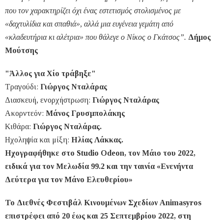
που τον χαρακτηρίζει όχι ένας εστετισμός στολισμένος με
«δαχτυλίδια και σπαθιά», αλλά μια ευγένεια γεμάτη από
«κλαδευτήρια κι αλέτρια» που θάλεγε ο Νίκος ο Γκάτσος”.
Δήμος
Μούτσης
"Άλλος για Χίο τράβηξε"
Τραγούδι:
Γιώργος Νταλάρας
Διασκευή, ενορχήστρωση:
Γιώργος Νταλάρας
Ακορντεόν:
Μάνος Γρυσμπολάκης
Κιθάρα:
Γιώργος Νταλάρας.
Ηχοληψία και μίξη:
Ηλίας Λάκκας.
Ηχογραφήθηκε στο Studio Odeοn, τον Μάιο του 2022,
ειδικά για τον Μελωδία 99.2 και την ταινία «Ενενήντα
Δεύτερα για τον Μάνο Ελευθερίου»
Το Διεθνές Φεστιβάλ Κινουμένων Σχεδίων Animasyros
επιστρέφει από 20 έως και 25 Σεπτεμβρίου 2022, στη