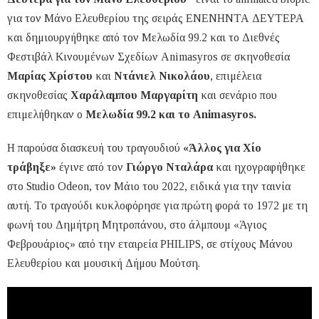
για τον Μάνο Ελευθερίου της σειράς ΕΝΕΝΗΝΤΑ ΔΕΥΤΕΡΑ
και δημιουργήθηκε από τον Μελωδία 99.2 και το Διεθνές
Φεστιβάλ Κινουμένων Σχεδίων Animasyros σε σκηνοθεσία
Μαρίας Χρίστου
και
Ντάνιελ Νικολάου
, επιμέλεια
σκηνοθεσίας
Χαράλαμπου Μαργαρίτη
και σενάριο που
επιμελήθηκαν ο
Μελωδία 99.2 και το Animasyros.
Η παρούσα διασκευή του τραγουδιού
«Άλλος για Χίο
τράβηξε»
έγινε από τον
Γιώργο Νταλάρα
και ηχογραφήθηκε
στο Studio Odeοn, τον Μάιο του 2022, ειδικά για την ταινία
αυτή. Το τραγούδι κυκλοφόρησε για πρώτη φορά το 1972 με τη
φωνή του Δημήτρη Μητροπάνου, στο άλμπουμ «Άγιος
Φεβρουάριος» από την εταιρεία PHILIPS, σε στίχους Μάνου
Ελευθερίου και μουσική Δήμου Μούτση.