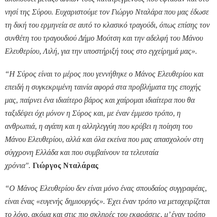
νησί της Σύρου. Ευχαριστούμε τον Γιώργο Νταλάρα που μας έδωσε
τη δική του ερμηνεία σε αυτό το κλασικό τραγούδι, όπως επίσης τον
συνθέτη του τραγουδιού Δήμο Μούτση και την αδελφή του Μάνου
Ελευθερίου, Λιλή, για την υποστήριξή τους στο εγχείρημά μας».
“H Σύρος είναι το μέρος που γεννήθηκε ο Μάνος Ελευθερίου και
επειδή η συγκεκριμένη ταινία αφορά στα προβλήματα της εποχής
μας, παίρνει ένα ιδιαίτερο βάρος και χαίρομαι ιδιαίτερα που θα
ταξιδέψει όχι μόνον η Σύρος και, με έναν έμμεσο τρόπο, η
ανθρωπιά, η αγάπη και η αλληλεγγύη που κρύβει η ποίηση του
Μάνου Ελευθερίου, αλλά και όλα εκείνα που μας απασχολούν στη
σύγχρονη Ελλάδα και που συμβαίνουν τα τελευταία
χρόνια".
Γιώργος Νταλάρας
“Ο Μάνος Ελευθερίου δεν είναι μόνο ένας σπουδαίος συγγραφέας,
είναι ένας «ευγενής δημιουργός». Έχει έναν τρόπο να μεταχειρίζεται
το λόγο, ακόμα και στις πιο σκληρές του εκφράσεις, μ’ έναν τρόπο