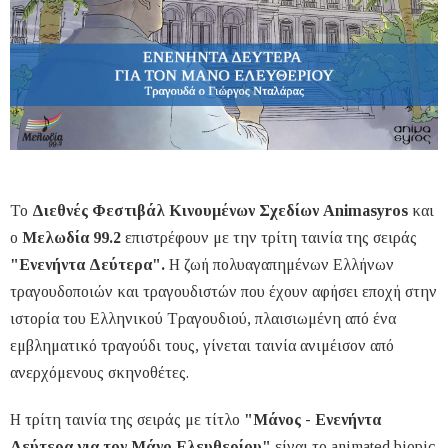
Το
Διεθνές Φεστιβάλ Κινουμένων Σχεδίων Animasyros
και
ο
Μελωδία 99.2
επιστρέφουν με την τρίτη ταινία της σειράς
"Ενενήντα Δεύτερα".
Η ζωή πολυαγαπημένων Ελλήνων
τραγουδοποιών και τραγουδιστών που έχουν αφήσει εποχή στην
ιστορία του Ελληνικού Τραγουδιού, πλαισιωμένη από ένα
εμβληματικό τραγούδι τους, γίνεται ταινία ανιμέισον από
ανερχόμενους σκηνοθέτες.
Η τρίτη ταινία της σειράς με τίτλο
"Μάνος - Ενενήντα
Δεύτερα για τον Μάνο Ελευθερίου"
είναι το animated biopic