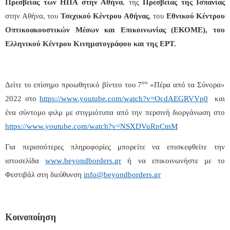
Πρεσβείας των ΗΠΑ στην Αθήνα
, της
Πρεσβείας της Ισπανίας
στην Αθήνα, του
Τσεχικού Κέντρου Αθήνας
, του
Εθνικού Κέντρου
Οπτικοακουστικών Μέσων και Επικοινωνίας (ΕΚΟΜΕ), του
Ελληνικού Κέντρου Κινηματογράφου και της ΕΡΤ.
ου
Δείτε το επίσημο προωθητικό βίντεο του 7
«Πέρα από τα Σύνορα»
2022 στο
https://www.youtube.com/watch?v=OcdAEGRVVp0
και
ένα σύντομο φιλμ με στιγμιότυπα από την περσινή διοργάνωση στο
https://www.youtube.com/watch?v=NSXDVuRnCmM
Για περισσότερες πληροφορίες μπορείτε να επισκεφθείτε την
ιστοσελίδα
www
.
beyondborders
.
gr
ή να επικοινωνήστε με το
Φεστιβάλ στη διεύθυνση
info
@
beyondborders
.
gr
Κοινοποίηση