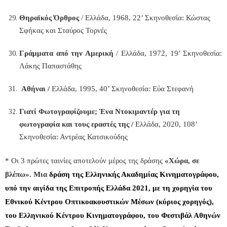
Θηραϊκός Όρθρος
/ Ελλάδα, 1968, 22’ Σκηνοθεσία: Κώστας
Σφήκας και Σταύρος Τορνές
Γράμματα από την Αμερική
/ Ελλάδα, 1972, 19’ Σκηνοθεσία:
Λάκης Παπαστάθης
Αθήναι /
Ελλάδα, 1995, 40’ Σκηνοθεσία: Εύα Στεφανή
Γιατί Φωτογραφίζουμε; Ένα Ντοκιμαντέρ για τη
φωτογραφία και τους εραστές της /
Ελλάδα, 2020, 108’
Σκηνοθεσία: Αντρέας Κατσικούδης
*
Οι 3 πρώτες ταινίες αποτελούν μέρος της δράσης
«Χώρα, σε
βλέπω». Μια
δράση της Ελληνικής Ακαδημίας Κινηματογράφου,
υπό την αιγίδα της Επιτροπής Ελλάδα 2021, με τη χορηγία του
Εθνικού Κέντρου Οπτικοακουστικών Μέσων (κύριος χορηγός),
του Ελληνικού Κέντρου Κινηματογράφου, του Φεστιβάλ Αθηνών