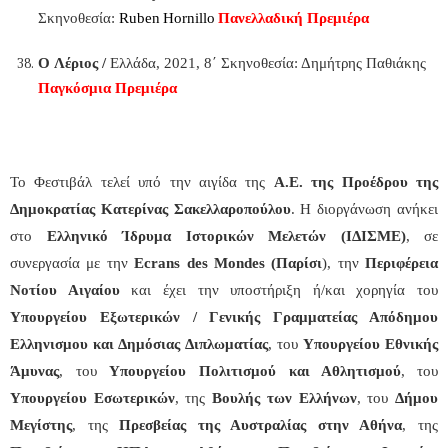
Σκηνοθεσία:
Ruben
Hornillo
Πανελλαδική Πρεμιέρα
O
Λέριος /
Ελλάδα, 2021, 8΄ Σκηνοθεσία: Δημήτρης Παθιάκης
Παγκόσμια Πρεμιέρα
Το Φεστιβάλ τελεί υπό την αιγίδα της
Α.Ε. της Πρoέδρου της
Δημοκρατίας Κατερίνας Σακελλαροπούλου
. Η διοργάνωση ανήκει
στο
Ελληνικό Ίδρυμα Ιστορικών Μελετών (ΙΔΙΣΜΕ)
, σε
συνεργασία με την
Ecrans des Mondes (Παρίσι
), την
Περιφέρεια
Νοτίου Αιγαίου
και έχει την υποστήριξη ή/και χορηγία του
Υπουργείου Εξωτερικών / Γενικής Γραμματείας Απόδημου
Ελληνισμου και Δημόσιας Διπλωματίας
, του
Υπουργείου Εθνικής
Άμυνας
, του
Υπουργείου Πολιτισμού και Αθλητισμού
,
του
Υπουργείου Εσωτερικών
, της
Βουλής των Ελλήνων
, του
Δήμου
Μεγίστης
, της
Πρεσβείας της Αυστραλίας στην Αθήνα
, της