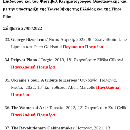
Επιδαύρου και του Φεστιβάλ Κινηματογράφου Θεσσαλονίκης και
με την υποστήριξη της Ταινιοθήκης της Ελλάδος και της Fino
s
Film.
Σάββατο 27/08/2022
George
Bizos
Icon
/ Νότια Αφρική, 2022, 90΄ Σκηνοθεσία:
Jane
Lipman
και
Peter
Goldsmid
Παγκόσμια Πρεμιέρα
Pripyat Piano
/ Τσεχία, 2019, 18΄ Σκηνοθεσία:
Eli
š
ka
C
í
lkov
á
Πανελλαδική Πρεμιέρα
Ukraine
’
s
Soul
.
A
tribute
to
Heroes
/ Ουκρανία, Πολωνία,
Ρωσία, 2022, 13΄ Σκηνοθεσία:
Abela
Marcelle
Πανελλαδική
Πρεμιέρα
The
Women
of
Art
/ Τουρκία, 2022, 22΄ Σκηνοθεσία:
Erol
Ç
elik
Πανελλαδική Πρεμιέρα
The
Revolutionary
Cabinetmaker
/ Ισπανία, 2021, 13΄