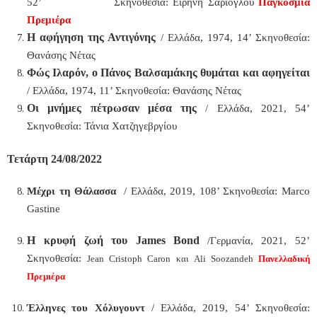
52’
Σκηνοθεσία: Ειρήνη Σαρίογλου
Παγκόσμια
Πρεμιέρα
Η αφήγηση της Αντιγόνης
/ Ελλάδα, 1974, 14’ Σκηνοθεσία:
Θανάσης Νέτας
Φώς Ιλαρόν, ο Πάνος Βαλσαμάκης θυμάται και αφηγείται
/ Ελλάδα, 1974, 11’ Σκηνοθεσία: Θανάσης Νέτας
Οι μνήμες πέτρωσαν μέσα της
/ Ελλάδα, 2021, 54’
Σκηνοθεσία: Τάνια Χατζηγεβργίου
Τετάρτη 24/08/2022
Μέχρι τη Θάλασσα
/ Ελλάδα, 2019, 108’ Σκηνοθεσία:
Marco
Gastine
Η κρυφή ζωή του
James
Bond
/Γερμανία, 2021, 52’
Σκηνοθεσία:
Jean
Cristoph
Caron
και
Ali
Soozandeh
Πανελλαδική
Πρεμιέρα
Έλληνες του Χόλυγουντ
/ Ελλάδα, 2019, 54’ Σκηνοθεσία: