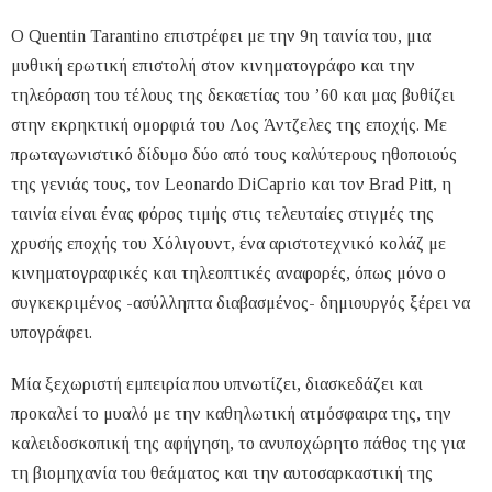
Ο Quentin Tarantino επιστρέφει με την 9η ταινία του, μια
μυθική ερωτική επιστολή στον κινηματογράφο και την
τηλεόραση του τέλους της δεκαετίας του ’60 και μας βυθίζει
στην εκρηκτική ομορφιά του Λος Άντζελες της εποχής. Με
πρωταγωνιστικό δίδυμο δύο από τους καλύτερους ηθοποιούς
της γενιάς τους, τον Leonardo DiCaprio και τον Brad Pitt, η
ταινία είναι ένας φόρος τιμής στις τελευταίες στιγμές της
χρυσής εποχής του Χόλιγουντ, ένα αριστοτεχνικό κολάζ με
κινηματογραφικές και τηλεοπτικές αναφορές, όπως μόνο ο
συγκεκριμένος -ασύλληπτα διαβασμένος- δημιουργός ξέρει να
υπογράφει.
Μία ξεχωριστή εμπειρία που υπνωτίζει, διασκεδάζει και
προκαλεί το μυαλό με την καθηλωτική ατμόσφαιρα της, την
καλειδοσκοπική της αφήγηση, το ανυποχώρητο πάθος της για
τη βιομηχανία του θεάματος και την αυτοσαρκαστική της