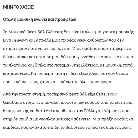
ΜΗΝ ΤΟ ΧΑΣΕΙΣ!
Όταν η μουσική ενώνει και προσφέρει
Το Μουσικό Φεστιβάλ Ελάτειας δεν είναι απλώς μια γιορτή μουσικής.
Είναι η φωνή και η πράξη μιας παρέας νέων ανθρώπων που δεν
σταμάτησαν ποτέ να ονειρεύονται. Μιας ομάδας που κατάφερε να
δώσει σάρκα και οστά σε μια ιδέα που γεννήθηκε κάποτε, κάτω από
τα πλατάνια και δίπλα στο ποταμάκι της Ελάτειας, με μουσική, ποτά
και χαμόγελα. Και σήμερα, αυτή η ιδέα εξελίχθηκε σε έναν θεσμό
που εκπέμπει φως, χαρά και – πάνω απ’ όλα – προσφορά.
Από την πρώτη στιγμή, το περσινό φεστιβάλ είχε θέσει έναν
ξεκάθαρο στόχο: ένα μεγάλο ποσοστό των εσόδων από τα εισιτήρια
θέσης σκηνής να διατεθεί απευθείας στον Σύλλογο «Λάμψη», που
στηρίζει παιδιά με νεοπλασματικές ασθένειες. Μια πράξη ουσίας και
καρδιάς, που αντικατοπτρίζει το βαθύτερο νόημα της διοργάνωσης.