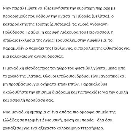
Μην παραλείψετε να εξερευνήσετε την ευρύτερη περιοχή με
προορισμούς που κόβουν την ανάσα: η Τιθορέα (Βελίτσα), ο
καταρράκτης της Τρύπης (Διπόταμα), τα χωριά Αγόριανη,
Πολύδροσο, Γραβιά, η κορυφή Λιάκουρα του Παρνασσού, η
σπηλαιοεκκλησιά της Αγίας Ιερουσαλήμ στην Αμφίκλεια, το
παραμυθένιο παρκάκι της Παύλιανης, οι παραλίες της Φθιώτιδας για
μια καλοκαιρινή ανάσα δροσιάς.
Η μοναδική είσοδος προς τον χώρο του φεστιβάλ γίνεται μέσα από
το χωριό της Ελάτεια. Όλοι οι υπόλοιποι δρόμοι είναι αγροτικοί και
μη προσβάσιμοι για οχήματα επισκεπτών. Παρακαλούμε
ακολουθήστε την επίσημη διαδρομή και τις πινακίδες για την ομαλή
και ασφαλή πρόσβασή σας.
Μια μοναδική εμπειρία σ' ένα από τα πιο όμορφα σημεία της
Ελλάδας σε περιμένει! Μουσική, φύση και παρέα - όλα όσα
χρειάζεσαι για ένα αξέχαστο καλοκαιρινό τετραήμερο.