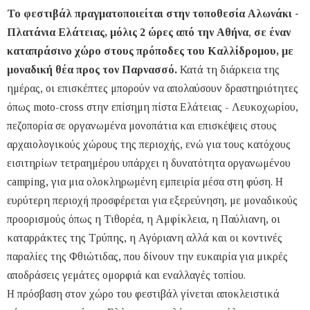
Το φεστιβάλ πραγματοποιείται στην τοποθεσία Αλωνάκι -
Πλατάνια Ελάτειας, μόλις 2 ώρες από την Αθήνα
,
σε έναν
καταπράσινο χώρο στους πρόποδες του Καλλίδρομου, με
μοναδική θέα προς τον Παρνασσό.
Κατά τη διάρκεια της
ημέρας, οι επισκέπτες μπορούν να απολαύσουν δραστηριότητες
όπως moto-cross στην επίσημη πίστα Ελάτειας - Λευκοχωρίου,
πεζοπορία σε οργανωμένα μονοπάτια και επισκέψεις στους
αρχαιολογικούς χώρους της περιοχής, ενώ για τους κατόχους
εισιτηρίων τετραημέρου υπάρχει η δυνατότητα οργανωμένου
camping, για μια ολοκληρωμένη εμπειρία μέσα στη φύση. Η
ευρύτερη περιοχή προσφέρεται για εξερεύνηση, με μοναδικούς
προορισμούς όπως η Τιθορέα, η Αμφίκλεια, η Παύλιανη, οι
καταρράκτες της Τρύπης, η Αγόριανη αλλά και οι κοντινές
παραλίες της Φθιώτιδας, που δίνουν την ευκαιρία για μικρές
αποδράσεις γεμάτες ομορφιά και εναλλαγές τοπίου.
Η πρόσβαση στον χώρο του φεστιβάλ γίνεται αποκλειστικά