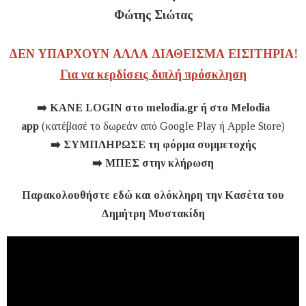
Φώτης Σιώτας
ΔΕΝ ΥΠΑΡΧΟΥΝ ΑΛΛΑ ΔΙΑΘΕΙΣΜΑ ΕΙΣΙΤΗΡΙΑ!
Για να κερδίσεις διπλή πρόσκληση
➡️
ΚΑΝΕ
LOGIN
στο
melodia.gr
ή
στο
Melodia
app
(κατέβασέ το δωρεάν από Google Play ή Apple Store)
➡️
ΣΥΜΠΛΗΡΩΣΕ τη
φόρμα
συμμετοχής
➡️
ΜΠΕΣ στην
κλήρωση
Παρακολουθήστε εδώ και ολόκληρη την Κασέτα του
Δημήτρη Μυστακίδη