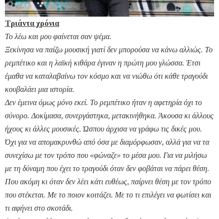
Τριάντα χρόνια
Το λέω και μου φαίνεται σαν ψέμα.
Ξεκίνησα να παίζω μουσική γιατί δεν μπορούσα να κάνω αλλιώς. Το
ρεμπέτικο και η λαϊκή κιθάρα έγιναν η πρώτη μου γλώσσα. Έτσι
έμαθα να καταλαβαίνω τον κόσμο και να νιώθω ότι κάθε τραγούδι
κουβαλάει μια ιστορία.
Δεν έμεινα όμως μόνο εκεί. Το ρεμπέτικο ήταν η αφετηρία όχι το
σύνορο. Δοκίμασα, συνεργάστηκα, μετακινήθηκα. Άκουσα κι άλλους
ήχους κι άλλες μουσικές. Ώσπου άρχισα να γράφω τις δικές μου.
Όχι για να απομακρυνθώ από όσα με διαμόρφωσαν, αλλά για να τα
συνεχίσω με τον τρόπο που «φώναζε» το μέσα μου. Για να μιλήσω
με τη δύναμη που έχει το τραγούδι όταν δεν φοβάται να πάρει θέση.
Που ακόμη κι όταν δεν λέει κάτι ευθέως, παίρνει θέση με τον τρόπο
που στέκεται. Με το ποιον κοιτάζει. Με το τι επιλέγει να φωτίσει και
τι αφήνει στο σκοτάδι.