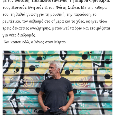
με τον
Θανάση Παπακωνσταντίνου
, τη
Μάρθα Φριντζήλα
,
τους
Κοινούς Θνητούς
& τον
Φώτη Σιώτα
. Με την κιθάρα
του, τη βαθιά γνώση για τη μουσική, την παράδοση, το
ρεμπέτικο, τον σεβασμό στο σήμερα και το χθες, αφήνει πίσω
τρεις δεκαετίες αναζήτησης, μετακινεί τα όρια και ετοιμάζεται
για νέες διαδρομές.
Και κάπου εδώ, ο λόγος στον Μήτσο