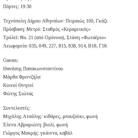
Πόρτες: 19:30
Τεχνόπολη Δήμου Αθηναίων: Πειραιώς 100, Γκάζι
Πρόσβαση: Μετρό: Σταθμός «Κεραμεικός»
Τρόλεï: No. 21 (από Ομόνοια), Στάση «Φωταέριο»
Λεωφορεία: 035, 049, 227, 815, 838, 914, Β18, Γ18.
Guests:
Θανάσης Παπακωνσταντίνου
Μάρθα Φριντζήλα
Κοινοί Θνητοί
Φώτης Σιώτας
Συντελεστές:
Μιχάλης Ατσάλης: κιθάρες, μπουζούκι, φωνή
Έλενα Αβραμιώτη: βιολί, φωνή
Γιώργος Μακρής: γκάιντα, καβάλ