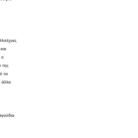
λλιτέχνες
και
 ο
ο της
ό τα
ε άλλα
αγούδια