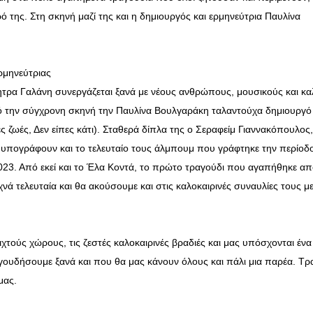
 της. Στη σκηνή μαζί της και η δημιουργός και ερμηνεύτρια Παυλίνα
ρμηνεύτριας
ητρα Γαλάνη συνεργάζεται ξανά με νέους ανθρώπους, μουσικούς και κα
από την σύγχρονη σκηνή την Παυλίνα Βουλγαράκη ταλαντούχα δημιουργό 
ες ζωές, Δεν είπες κάτι). Σταθερά δίπλα της ο Σεραφείμ Γιαννακόπουλος,
 υπογράφουν και το τελευταίο τους άλμπουμ που γράφτηκε την περίοδ
2023. Από εκεί και το Έλα Κοντά, το πρώτο τραγούδι που αγαπήθηκε απ
νά τελευταία και θα ακούσουμε και στις καλοκαιρινές συναυλίες τους μ
τούς χώρους, τις ζεστές καλοκαιρινές βραδιές και μας υπόσχονται ένα
ουδήσουμε ξανά και που θα μας κάνουν όλους και πάλι μια παρέα. Τρ
μας.