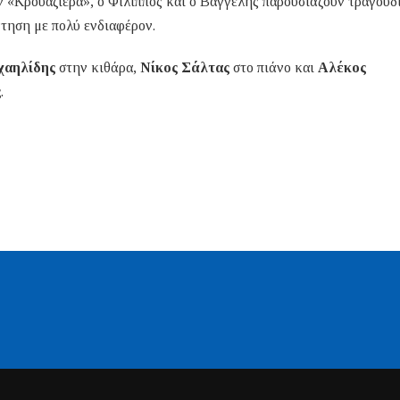
ν «Κρουαζιέρα», ο Φίλιππος και ο Βαγγέλης παρουσιάζουν τραγούδ
ντηση με πολύ ενδιαφέρον.
χαηλίδης
στην κιθάρα,
Νίκος Σάλτας
στο πιάνο και
Αλέκος
ς
.