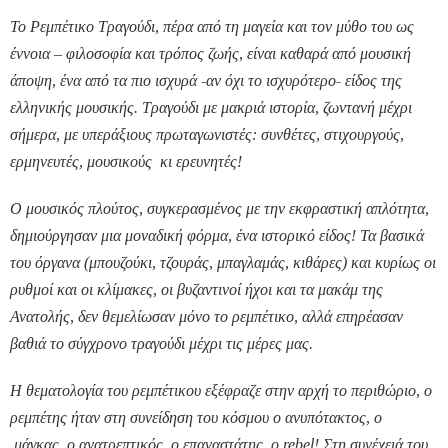
Το Ρεμπέτικο Τραγούδι, πέρα από τη μαγεία και τον μύθο του ως
έννοια – φιλοσοφία και τρόπος ζωής, είναι καθαρά από μουσική
άποψη, ένα από τα πιο ισχυρά -αν όχι το ισχυρότερο- είδος της
ελληνικής μουσικής. Τραγούδι με μακριά ιστορία, ζωντανή μέχρι
σήμερα, με υπεράξιους πρωταγωνιστές: συνθέτες, στιχουργούς,
ερμηνευτές, μουσικούς κι ερευνητές!
Ο μουσικός πλούτος, συγκερασμένος με την εκφραστική απλότητα,
δημιούργησαν μια μοναδική φόρμα, ένα ιστορικό είδος! Τα βασικά
του όργανα (μπουζούκι, τζουράς, μπαγλαμάς, κιθάρες) και κυρίως οι
ρυθμοί και οι κλίμακες, οι βυζαντινοί ήχοι και τα μακάμ της
Ανατολής, δεν θεμελίωσαν μόνο το ρεμπέτικο, αλλά επηρέασαν
βαθιά το σύγχρονο τραγούδι μέχρι τις μέρες μας.
Η θεματολογία του ρεμπέτικου εξέφραζε στην αρχή το περιθώριο, ο
ρεμπέτης ήταν στη συνείδηση του κόσμου ο ανυπότακτος, ο
μάγκας, ο ανατρεπτικός, ο επαναστάτης, ο rebel! Στη συνέχειά του,