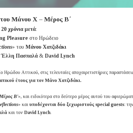
του Μάνου Χ – Μέρος Β΄
20 χρόνια μετά
:
ng Pleasure
στο Ηρώδειο
ctions
» του
Μάνου Χατζιδάκι
:
Έλλη Πασπαλά
&
David Lynch
 Ηρώδου Αττικού, στις τελευταίες αποχαιρετιστήριες παραστάσεις
τικού έτους για τον Μάνο Χατζιδάκι.
Μέρος Β'
», και ειδικότερα στο δεύτερο μέρος αυτού του αφιερώματ
eflections
» και
υποδέχονται δύο ξεχωριστούς special guests
: τη
αλά
και τον
David Lynch
.