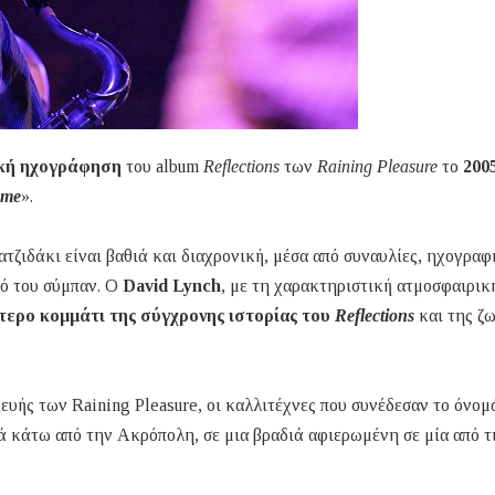
ική ηχογράφηση
του album
Reflections
των
Raining Pleasure
το
200
ame
».
τζιδάκι είναι βαθιά και διαχρονική, μέσα από συναυλίες, ηχογραφ
κό του σύμπαν. Ο
David Lynch
, με τη χαρακτηριστική ατμοσφαιρικ
ίτερο κομμάτι της σύγχρονης ιστορίας του
Reflections
και της ζ
ευής των Raining Pleasure, οι καλλιτέχνες που συνέδεσαν το όνομ
ά κάτω από την Ακρόπολη, σε μια βραδιά αφιερωμένη σε μία από τι