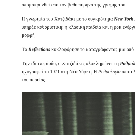
απομακρυνθεί από τον βαθύ πυρήνα της γραφής του.
Η γνωριμία του Χατζιδάκι με το συγκρότημα
New York 
υπήρξε καθοριστική: η κλασική παιδεία και η ροκ ενέρ
μορφή.
Το
Reflections
κυκλοφόρησε το καταγράφοντας μια από τι
Την ίδια περίοδο, ο Χατζιδάκις ολοκληρώνει τη
Ρυθμολ
ηχογραφεί το 1971 στη Νέα Υόρκη. Η
Ρυθμολογία
αποτελ
του πορείας.