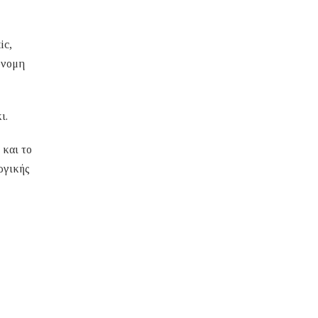
ic,
όνομη
ι.
 και το
ργικής