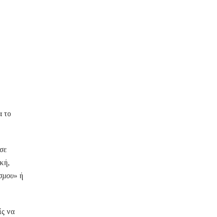
α το
σε
κή,
όσμου
» ή
ίς να