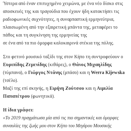
Ύστερα από έναν επιτυχημένο χειμώνα, με ένα νέο δίσκο στις
αποσκευές της και τραγούδια που έχουν ήδη κατακτήσει τις
ραδιοφωνικές συχνότητες, η συναρπαστική ερμηνεύτρια,
πλαισιωμένη από την εξαιρετική μπάντα της, μεταφέρει το
πάθος και τη συγκίνηση της ερμηνείας της
σε ένα από τα πιο όμορφα καλοκαιρινά στέκια της πόλης.
Στο φετινό μουσικό ταξίδι της στον Κήπο τη συντροφεύουν ο
Ευριπίδης Ζεμενίδης
(κιθάρες), ο
Θάνος Μιχαηλίδης
(τύμπανα), ο
Γιώργος Ντάνης
(μπάσο) και η
Werra Kijewska
(τσέλο).
Μαζί της επί σκηνής, η
Ειρήνη Ζούτσου
και η
Αιμιλία
Παπαπέτρου
(φωνητικά).
Η ίδια γράφει:
«Το 2019 πραγμάτωσα μία από τις πιο σημαντικές και όμορφες
συναυλίες της ζωής μου στον Κήπο του Μεγάρου Μουσικής