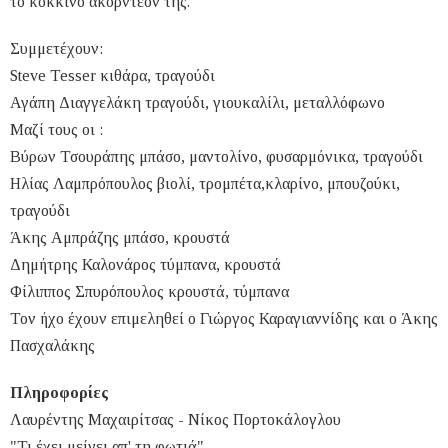
το κόκκινο ακορντεόν της.
Συμμετέχουν:
Steve Tesser κιθάρα, τραγούδι
Αγάπη Διαγγελάκη τραγούδι, γιουκαλίλι, μεταλλόφωνο
Μαζί τους οι :
Βύρων Τσουράπης μπάσο, μαντολίνο, φυσαρμόνικα, τραγούδι
Ηλίας Λαμπρόπουλος βιολί, τρομπέτα,κλαρίνο, μπουζούκι,
τραγούδι
Άκης Αμπράζης μπάσο, κρουστά
Δημήτρης Καλονάρος τύμπανα, κρουστά
Φίλιππος Σπυρόπουλος κρουστά, τύμπανα
Τον ήχο έχουν επιμεληθεί ο Γιώργος Καραγιαννίδης και ο Άκης
Πασχαλάκης
Πληροφορίες
Λαυρέντης Μαχαιρίτσας - Νίκος Πορτοκάλογλου
"Τι έχει μείνει απ' τη φωτιά"