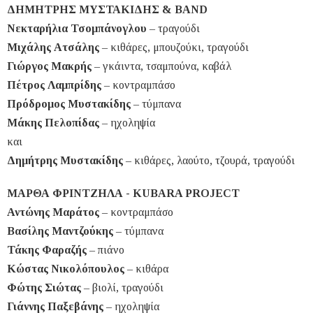
ΔΗΜΗΤΡΗΣ ΜΥΣΤΑΚΙΔΗΣ & BAND
Νεκταρήλια Τσομπάνογλου
– τραγούδι
Μιχάλης Ατσάλης
– κιθάρες, μπουζούκι, τραγούδι
Γιώργος Μακρής
– γκάιντα, τσαμπούνα, καβάλ
Πέτρος Λαμπρίδης
– κοντραμπάσο
Πρόδρομος Μυστακίδης
– τύμπανα
Μάκης Πελοπίδας
– ηχοληψία
και
Δημήτρης Μυστακίδης
– κιθάρες, λαούτο, τζουρά, τραγούδι
ΜΑΡΘΑ ΦΡΙΝΤΖΗΛΑ - KUBARA
PROJECT
Αντώνης Μαράτος
– κοντραμπάσο
Βασίλης Μαντζούκης
– τύμπανα
Τάκης Φαραζής
– πιάνο
Κώστας Νικολόπουλος
– κιθάρα
Φώτης Σιώτας
– βιολί, τραγούδι
Γιάννης Παξεβάνης
– ηχοληψία