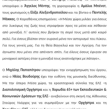
υπογράφει ο
Άγγελος Μέντης
, τη χορογραφία η
Αμάλια Μπένετ
,
τους φωτισμούς η
Ελίζα Αλεξανδροπούλου
και τα βίντεο ο
Παντελής
Μάκκας
. Ο Καραθάνος επισημαίνει:
«
Η
Μέσα χώρα
μιλάει για όσους
στο λυκόφως της ζωής τους στραφήκαν προς τα μέσα και πέθαναν
από μοναξιά. Γι’ αυτούς που βρήκαν τη σορό τους μετά από καιρό
πολύ. Για όσους βλέπαν στον ουρανό μόνο τον αστερισμό του Λύκου.
Για τους γονείς μας. Για τη θεία Βαγγελιώ και τον Αργύρη. Για τον
άγνωστο που μένει στο απέναντι σπίτι. Για όλους όσους έφυγαν σα
μοναχικοί αστέρες όταν η μοναξιά τους ανατινάχτηκε με πάταγο
».
Ο
Μιχάλης Παπαπέτρου
υπογράφει την ενορχήστρωση του έργου,
ενώ ο
Ηλίας Βουδούρης
έχει την ευθύνη της μουσικής διεύθυνσης.
Με την όπερα
Μέσα χώρα
, τα ερασιτεχνικά σύνολα της ΕΛΣ –η
Διαπολιτισμική Ορχήστρα
και η
Χορωδία 65+ των Εκπαιδευτικών &
Κοινωνικών Δράσεων της ΕΛΣ
– ανεβαίνουν στη σκηνή της Αίθουσας
Σταύρος Νιάρχος για να συμπράξουν με την
Ορχήστρα
και τη