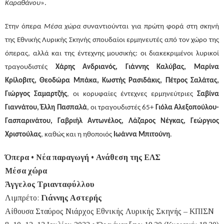
Καραθάνου
».
Στην όπερα
Μέσα χώρα
συναντιούνται για πρώτη φορά στη σκηνή
της Εθνικής Λυρικής Σκηνής σπουδαίοι ερμηνευτές από τον χώρο της
όπερας, αλλά και της έντεχνης μουσικής: οι διακεκριμένοι λυρικοί
τραγουδιστές
Χάρης Ανδριανός, Γιάννης Καλύβας, Μαρίνα
Κρίλοβιτς, Θεοδώρα Μπάκα, Κωστής Ρασιδάκις, Πέτρος Σαλάτας,
Γιώργος Σαμαρτζής
, οι κορυφαίες έντεχνες ερμηνεύτριες
Σαβίνα
Γιαννάτου, Έλλη Πασπαλά
, οι τραγουδιστές 65+
Γιόλα Αλεξοπούλου-
Γασπαρινάτου, Γαβριήλ Αντωνέλος, Λάζαρος Νέγκας, Γεώργιος
Χριστούλας
, καθώς και η ηθοποιός
Ιωάννα Μπιτούνη
.
Όπερα • Νέα παραγωγή • Ανάθεση της ΕΛΣ
Μέσα χώρα
Άγγελος Τριανταφύλλου
Λιμπρέτο:
Γιάννης Αστερής
Αίθουσα Σταύρος Νιάρχος Εθνικής Λυρικής Σκηνής – ΚΠΙΣΝ