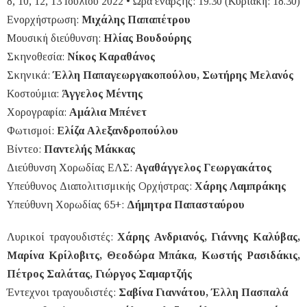
8, 10, 12, 13 Ιουλίου 2022 • Ώρα έναρξης: 19.30 (Κυριακή: 18.30)
Ενορχήστρωση:
Μιχάλης Παπαπέτρου
Μουσική διεύθυνση:
Ηλίας Βουδούρης
Σκηνοθεσία:
Νίκος Καραθάνος
Σκηνικά:
Έλλη Παπαγεωργακοπούλου, Σωτήρης Μελανός
Κοστούμια:
Άγγελος Μέντης
Χορογραφία:
Αμάλια Μπένετ
Φωτισμοί:
Ελίζα Αλεξανδροπούλου
Βίντεο:
Παντελής Μάκκας
Διεύθυνση Χορωδίας ΕΛΣ:
Αγαθάγγελος Γεωργακάτος
Υπεύθυνος Διαπολιτισμικής Ορχήστρας:
Χάρης Λαμπράκης
Υπεύθυνη Χορωδίας 65+:
Δήμητρα Παπασταύρου
Λυρικοί τραγουδιστές:
Χάρης Ανδριανός, Γιάννης Καλύβας,
Μαρίνα Κρίλοβιτς, Θεοδώρα Μπάκα, Κωστής Ρασιδάκις,
Πέτρος Σαλάτας, Γιώργος Σαμαρτζής
Έντεχνοι τραγουδιστές:
Σαβίνα Γιαννάτου, Έλλη Πασπαλά