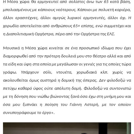
Η
Μέσα χώρα
θα ερμηνευτεί από σολίστες άνω των 65 κατά βάση,
μπολιασμένους με κάποιους νεότερους. Κάποιοι με πολυετή καριέρα,
άλλοι ερασιτέχνες, άλλοι αμιγώς λυρικοί ερμηνευτές, άλλοι όχι. Η
χορωδία αποτελείται από ανθρώπους 65+ επίσης, ενώ συμμετέχει και
η Διαπολιτισμική Ορχήστρα, πέρα από την Ορχήστρα της ΕΛΣ.
Μουσικά η
Μέσα χώρα
κινείται σε ένα προσωπικό ιδίωμα που έχει
διαμορφωθεί από την πρότερη δουλειά μου στο θέατρο αλλά και από
τα είδη και ύφη στα οποία με μεγάλωσαν οι γενιές για τις οποίες τώρα
γράφω. Υπάρχουν σόλι, ντουέτα, χορωδιακά κλπ. χωρίς να
ακολουθείται όμως αυστηρά η δομική της όπερας. Δεν φιλοδοξώ να
πετύχω καθαρό ύφος ούτε απόλυτη δομή. Φιλοδοξώ να συντονιστώ
με τη δόνηση που νιώθω βιώνοντας ξανά όσα έχω στη μνήμη μου και
όσα μου ξυπνάει η ποίηση του Γιάννη Αστερή, με τον οποίον
συνυπογράφουμε το έργο
».