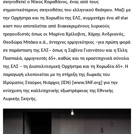
σκηνοθετεί ο Νίκος Καραθάνος, ένας από τους
σημαντικότερους σκηνοθέτες του ελληνικού θεάτρου. Μαζί με
την Ορχήστρα και τη Χορωδία της ΕΛΣ, συμμετέχει ένα
all
star
καστ που αποτελείται από διακεκριμένους λυρικούς
τραγουδιστές όπως οι Μαρίνα Κρίλοβιτς, Χάρης Ανδριανός,
Θεοδώρα Μπάκα κ.ά., έντεχνες ερμηνεύτριες –για πρώτη φορά
σε παράσταση της ΕΛΣ– όπως η Σαβίνα Γιαννάτου και η Έλλη
Πασπαλά, ερμηνευτές 65+, καθώς και τα ερασιτεχνικά σύνολα
της ΕΛΣ – τη Διαπολιτισμική Ορχήστρα και τη Χορωδία 65+. Η
παραγωγή υλοποιείται με τη στήριξη της δωρεάς του
Ιδρύματος Σταύρος Νιάρχος (ΙΣΝ) [www.SNF.org] για την
ενίσχυση της καλλιτεχνικής εξωστρέφειας της Εθνικής
Λυρικής Σκηνής.