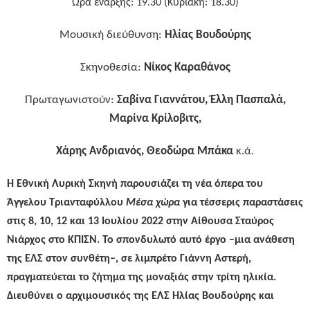
Ώρα έναρξης: 19.30 (Κυριακή: 18.30)
Μουσική διεύθυνση:
Ηλίας Βουδούρης
Σκηνοθεσία:
Νίκος Καραθάνος
Πρωταγωνιστούν:
Σαβίνα Γιαννάτου, Έλλη Πασπαλά,
Μαρίνα Κρίλοβιτς,
Χάρης Ανδριανός, Θεοδώρα Μπάκα
κ.ά.
H
Εθνική Λυρική Σκηνή παρουσιάζει τη νέα όπερα του
Άγγελου Τριανταφύλλου
Μέσα χώρα
για τέσσερις παραστάσεις
στις 8, 10, 12 και 13 Ιουλίου 2022 στην Αίθουσα Σταύρος
Νιάρχος στο ΚΠΙΣΝ. Το σπονδυλωτό αυτό έργο –μια ανάθεση
της ΕΛΣ στον συνθέτη–, σε λιμπρέτο Γιάννη Αστερή,
πραγματεύεται το ζήτημα της μοναξιάς στην τρίτη ηλικία.
Διευθύνει ο αρχιμουσικός της ΕΛΣ Ηλίας Βουδούρης και