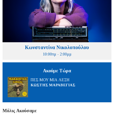
Κωνσταντίνα Νικολοπούλου
10:00πμ - 2:00μμ
Ακούμε Τώρα
ΠΕΣ ΜΟΥ ΜΙΑ ΛΕΞΗ
ΚΩΣΤΗΣ ΜΑΡΑΒΕΓΙΑΣ
Μόλις Ακούσαμε