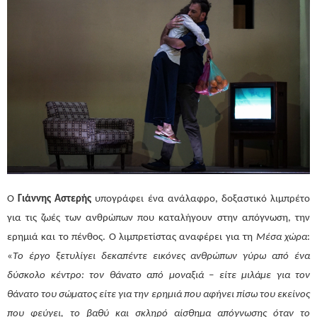
Ο
Γιάννης Αστερής
υπογράφει ένα ανάλαφρο, δοξαστικό λιμπρέτο
για τις ζωές των ανθρώπων που καταλήγουν στην απόγνωση, την
ερημιά και το πένθος. Ο λιμπρετίστας αναφέρει για τη
Μέσα χώρα
:
«
T
ο έργο ξετυλίγει δεκαπέντε εικόνες ανθρώπων γύρω από ένα
δύσκολο κέντρο: τον θάνατο από μοναξιά – είτε μιλάμε για τον
θάνατο του σώματος είτε για την ερημιά που αφήνει πίσω του εκείνος
που φεύγει, το βαθύ και σκληρό αίσθημα απόγνωσης όταν το