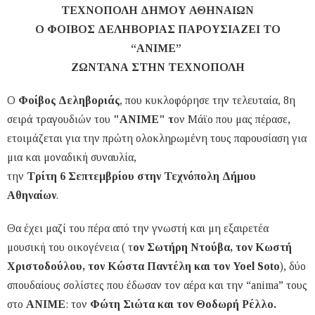
ΤΕΧΝΟΠΟΛΗ ΔΗΜΟΥ ΑΘΗΝΑΙΩΝ
Ο ΦΟΙΒΟΣ ΔΕΛΗΒΟΡΙΑΣ ΠΑΡΟΥΣΙΑΖΕΙ ΤΟ
“ΑΝΙΜΕ”
ΖΩΝΤΑΝΑ ΣΤΗΝ ΤΕΧΝΟΠΟΛΗ
Ο
Φοίβος Δεληβοριάς
, που κυκλοφόρησε την τελευταία, 8η
σειρά τραγουδιών του
"ΑΝΙΜΕ" τ
ον Μάϊο που μας πέρασε,
ετοιμάζεται για την πρώτη ολοκληρωμένη τους παρουσίαση για
μια και μοναδική συναυλία,
την
Τρίτη 6 Σεπτεμβρίου στην Τεχνόπολη Δήμου
Αθηναίων
.
Θα έχει μαζί του πέρα από την γνωστή και μη εξαιρετέα
μουσική του οικογένεια ( τ
ον Σωτήρη Ντούβα, τον Κωστή
Χριστοδούλου, τον Κώστα Παντέλη και τον Yoel Soto
), δύο
σπουδαίους σολίστες που έδωσαν τον αέρα και την “anima” τους
στο
ΑΝΙΜΕ
: τον
Φώτη Σιώτα και τον Θοδωρή Ρέλλο.