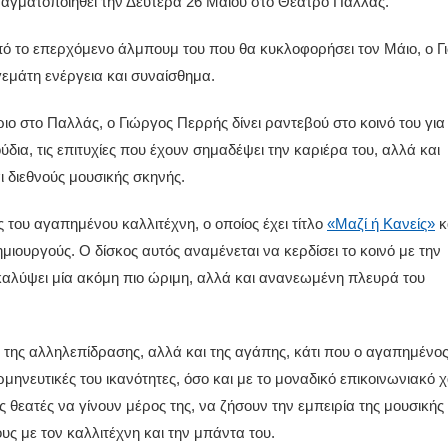
ραγματοποιηθεί την Δευτέρα 26 Μαΐου στο Θέατρο Παλλάς.
πό το επερχόμενο άλμπουμ του που θα κυκλοφορήσει τον Μάιο, ο Γ
εμάτη ενέργεια και συναίσθημα.
ιο στο Παλλάς, ο Γιώργος Περρής δίνει ραντεβού στο κοινό του για
δια, τις επιτυχίες που έχουν σημαδέψει την καριέρα του, αλλά και
ι διεθνούς μουσικής σκηνής.
ς του αγαπημένου καλλιτέχνη, ο οποίος έχει τίτλο
«Μαζί ή Κανείς»
κ
ιουργούς. Ο δίσκος αυτός αναμένεται να κερδίσει το κοινό με την
οκαλύψει μία ακόμη πιο ώριμη, αλλά και ανανεωμένη πλευρά του
, της αλληλεπίδρασης, αλλά και της αγάπης, κάτι που ο αγαπημένο
ερμηνευτικές του ικανότητες, όσο και με το μοναδικό επικοινωνιακό 
ς θεατές να γίνουν μέρος της, να ζήσουν την εμπειρία της μουσικής
ους με τον καλλιτέχνη και την μπάντα του.