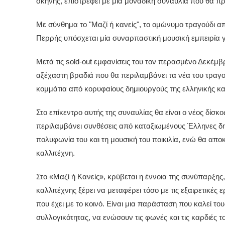
σκηνής, επιστρέφει με μία μοναδική συναυλία που θα π
Με σύνθημα το "Μαζί ή κανείς", το ομώνυμο τραγούδι α
Περρής υπόσχεται μία συναρπαστική μουσική εμπειρία γ
Μετά τις sold-out εμφανίσεις του τον περασμένο Δεκέμβρ
αξέχαστη βραδιά που θα περιλαμβάνει τα νέα του τραγού
κομμάτια από κορυφαίους δημιουργούς της ελληνικής κα
Στο επίκεντρο αυτής της συναυλίας θα είναι ο νέος δίσκο
περιλαμβάνει συνθέσεις από καταξιωμένους Έλληνες δημ
πολυφωνία του και τη μουσική του ποικιλία, ενώ θα απ
καλλιτέχνη.
Στο «Μαζί ή Κανείς», κρύβεται η έννοια της συνύπαρξης
καλλιτέχνης ξέρει να μεταφέρει τόσο με τις εξαιρετικές 
που έχει με το κοινό. Είναι μια παράσταση που καλεί του
συλλογικότητας, να ενώσουν τις φωνές και τις καρδιές τ