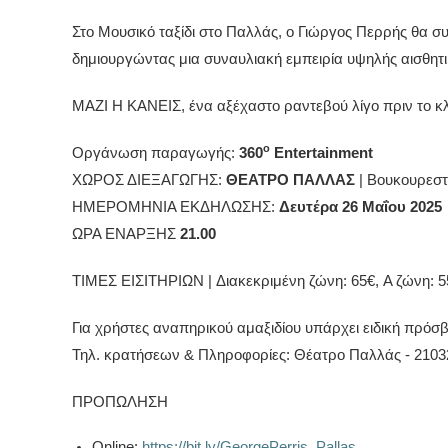
Στο Μουσικό ταξίδι στο Παλλάς, ο Γιώργος Περρής θα σ
δημιουργώντας μια συναυλιακή εμπειρία υψηλής αισθητι
ΜΑΖΙ Η ΚΑΝΕΙΣ, ένα αξέχαστο ραντεβού λίγο πριν το κλ
ο
Οργάνωση παραγωγής:
360
Entertainment
ΧΩΡΟΣ ΔΙΕΞΑΓΩΓΗΣ:
ΘΕΑΤΡΟ ΠΑΛΛΑΣ
|
Βουκουρεστί
ΗΜΕΡΟΜΗΝΙΑ ΕΚΔΗΛΩΣΗΣ:
Δευτέρα 26 Μαΐου 2025
ΩΡΑ ΕΝΑΡΞΗΣ
21.00
ΤΙΜΕΣ ΕΙΣΙΤΗΡΙΩΝ |
Διακεκριμένη ζώνη: 65€,
Α ζώνη: 
Για χρήστες αναπηρικού αμαξιδίου υπάρχει ειδική πρόσ
Τηλ. κρατήσεων & Πληροφορίες: Θέατρο Παλλάς - 210
ΠΡΟΠΩΛΗΣΗ
Online:
https://bit.ly/GeorgePerris_Pallas