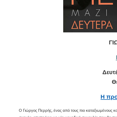
ΓΙ
Δευτ
Θ
Η προ
Ο Γιώργος Περρής, ένας από τους πιο καταξιωμένους κα