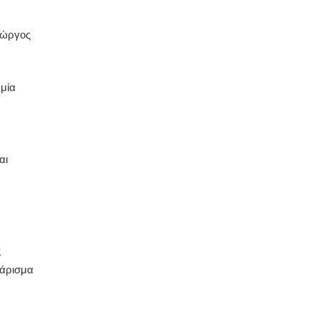
ιώργος
 μία
αι
ς
χάρισμα