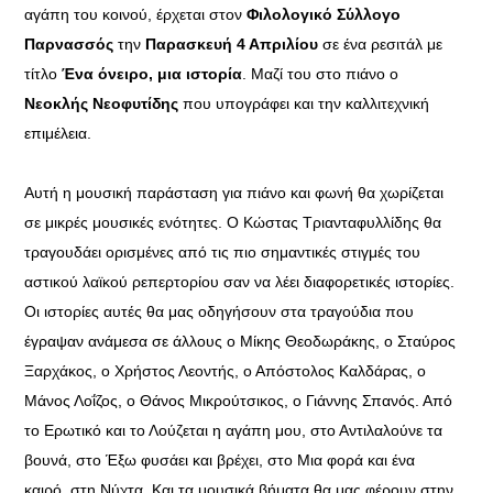
αγάπη του κοινού, έρχεται στον
Φιλολογικό Σύλλογο
Παρνασσός
την
Παρασκευή 4 Απριλίου
σε ένα ρεσιτάλ με
τίτλο
Ένα όνειρο, μια ιστορία
. Μαζί του στο πιάνο ο
Νεοκλής Νεοφυτίδης
που υπογράφει και την καλλιτεχνική
επιμέλεια.
Αυτή η μουσική παράσταση για πιάνο και φωνή θα χωρίζεται
σε μικρές μουσικές ενότητες. Ο Κώστας Τριανταφυλλίδης θα
τραγουδάει ορισμένες από τις πιο σημαντικές στιγμές του
αστικού λαϊκού ρεπερτορίου σαν να λέει διαφορετικές ιστορίες.
Οι ιστορίες αυτές θα μας οδηγήσουν στα τραγούδια που
έγραψαν ανάμεσα σε άλλους ο Μίκης Θεοδωράκης, ο Σταύρος
Ξαρχάκος, ο Χρήστος Λεοντής, ο Απόστολος Καλδάρας, ο
Μάνος Λοΐζος, ο Θάνος Μικρούτσικος, ο Γιάννης Σπανός. Από
το Ερωτικό και το Λούζεται η αγάπη μου, στο Αντιλαλούνε τα
βουνά, στο Έξω φυσάει και βρέχει, στο Μια φορά και ένα
καιρό, στη Νύχτα. Και τα μουσικά βήματα θα μας φέρουν στην