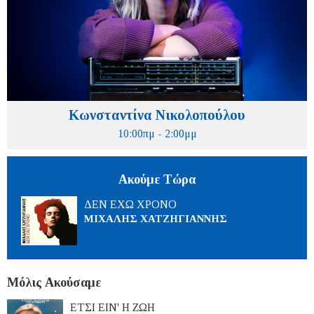
Κωνσταντίνα Νικολοπούλου
10:00πμ - 2:00μμ
Ακούμε Τώρα
ΔΕΝ ΕΧΩ ΧΡΟΝΟ
ΜΙΧΑΛΗΣ ΧΑΤΖΗΓΙΑΝΝΗΣ
Μόλις Ακούσαμε
ΕΤΣΙ ΕΙΝ' Η ΖΩΗ