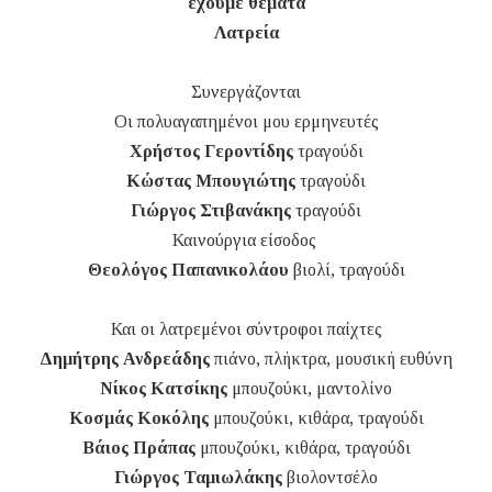
έχουμε θέματα
Λατρεία
Συνεργάζονται
Οι πολυαγαπημένοι μου ερμηνευτές
Χρήστος Γεροντίδης
τραγούδι
Κώστας Μπουγιώτης
τραγούδι
Γιώργος Στιβανάκης
τραγούδι
Καινούργια είσοδος
Θεολόγος Παπανικολάου
βιολί, τραγούδι
Και οι λατρεμένοι σύντροφοι παίχτες
Δημήτρης Ανδρεάδης
πιάνο, πλήκτρα, μουσική ευθύνη
Νίκος Κατσίκης
μπουζούκι, μαντολίνο
Κοσμάς Κοκόλης
μπουζούκι, κιθάρα, τραγούδι
Βάιος Πράπας
μπουζούκι, κιθάρα, τραγούδι
Γιώργος Ταμιωλάκης
βιολοντσέλο