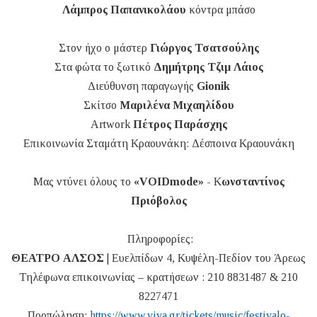
Λάμπρος Παπανικολάου
κόντρα μπάσο
Στον ήχο ο μάστερ
Γιώργος Τσατσούλης
Στα φώτα το ξωτικό
Δημήτρης Τζιμ Λάιος
Διεύθυνση παραγωγής
Gionik
Σκίτσο
Μαριλένα Μιχαηλίδου
Artwork
Πέτρος Παράσχης
Επικοινωνία Σταμάτη Κραουνάκη: Δέσποινα Κραουνάκη
Μας ντύνει όλους το
«VOIDmode»
- Κ
ωνσταντίνος
Πριόβολος
Πληροφορίες:
ΘΕΑΤΡΟ ΑΛΣΟΣ
| Ευελπίδων 4, Κυψέλη-Πεδίον του Άρεως
Τηλέφωνα επικοινωνίας – κρατήσεων : 210 8831487 & 210
8227471
Προπώληση:
https://www.viva.gr/tickets/music/festivalo-