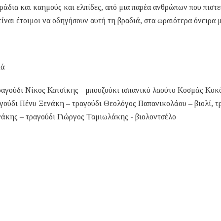
ράδια και καημούς και ελπίδες, από μια παρέα ανθρώπων που πιστ
είναι έτοιμοι να οδηγήσουν αυτή τη βραδιά, στα ωραιότερα όνειρα μ
κά
ραγούδι Νίκος Κατσίκης - μπουζούκι ισπανικό λαούτο Κοσμάς Κοκ
γούδι Πένυ Ξενάκη – τραγούδι Θεολόγος Παπανικολάου – βιολί, τ
άκης – τραγούδι Γιώργος Ταμιωλάκης - βιολοντσέλο