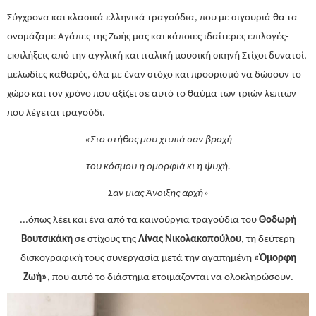
Σύγχρονα και κλασικά ελληνικά τραγούδια, που με σιγουριά θα τα
ονομάζαμε Αγάπες της Ζωής μας και κάποιες ιδαίτερες επιλογές-
εκπλήξεις από την αγγλική και ιταλική μουσική σκηνή Στίχοι δυνατοί,
μελωδίες καθαρές, όλα με έναν στόχο και προορισμό να δώσουν το
χώρο και τον χρόνο που αξίζει σε αυτό το θαύμα των τριών λεπτών
που λέγεται τραγούδι.
«Στο στήθος μου χτυπά σαν βροχή
του κόσμου η ομορφιά κι η ψυχή.
Σαν μιας Άνοιξης αρχή»
...όπως λέει και ένα από τα καινούργια τραγούδια του
Θοδωρή
Βουτσικάκη
σε στίχους της
Λίνας Νικολακοπούλου
, τη δεύτερη
δισκογραφική τους συνεργασία μετά την αγαπημένη
«Όμορφη
Ζωή»,
που αυτό το διάστημα ετοιμάζονται να ολοκληρώσουν.