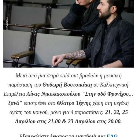
Μετά από μια σειρά sold out βραδιών η μουσική
παράσταση του
Θοδωρή Βουτσικάκη
σε Καλλιτεχνική
Επιμέλεια
Λίνας Νικολακοπούλου
"Στην οδό Φρυνίχου...
ξανά"
επιστρέφει στο
Θέατρο Τέχνης
χάρη στη μεγάλη
αγάπη του κοινού, μόνο για 4 παραστάσεις:
21, 22, 25
Απριλίου στις 21.00 & 23 Απριλίου στις 20.00.
Εξασφαλίστε έγκαιρα τα εισιτήριά σας
ΕΔΩ