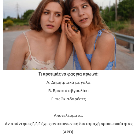
Τι προτιμάς να φας για πρωινό:
Α. Δημητριακά με γάλα
Β. Βραστό αβγουλάκι
Γ. τις Σκιαδαρέσες
Αποτελέσματα:
Αν απάντησες Γ,Γ,Γ έχεις αντικοινωνική διαταραχή προσωπικότητας
(APD),