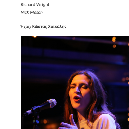
Richard Wright
Nick Mason
Ήχος
:
Κώστας
Χαϊκάλης