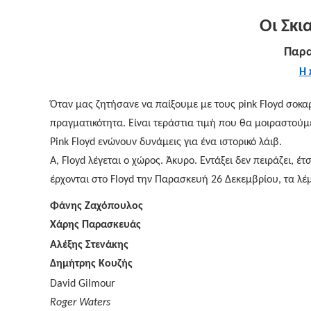
Οι Σκι
Παρα
Η 
Όταν μας ζητήσανε να παίξουμε με τους pink Floyd σοκαρ
πραγματικότητα. Είναι τεράστια τιμή που θα μοιραστούμ
Pink Floyd ενώνουν δυνάμεις για ένα ιστορικό λάιβ.
Α, Floyd λέγεται ο χώρος. Άκυρο. Εντάξει δεν πειράζει, έτ
έρχονται στο Floyd την Παρασκευή 26 Δεκεμβρίου, τα λέ
Φάνης Ζαχόπουλος
Χάρης Παρασκευάς
Αλέξης Στενάκης
Δημήτρης
Κουζής
David Gilmour
Roger Waters