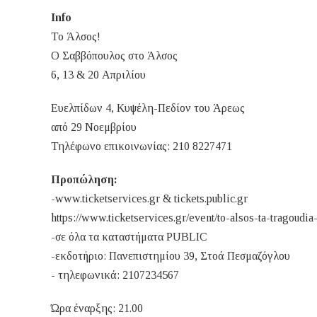
Info
Το Άλσος!
Ο Σαββόπουλος στο Άλσος
6, 13 & 20 Απριλίου
Ευελπίδων 4, Κυψέλη-Πεδίον του Άρεως
από 29 Νοεμβρίου
Τηλέφωνο επικοινωνίας: 210 8227471
Προπώληση:
-www.ticketservices.gr & tickets.public.gr
https://www.ticketservices.gr/event/to-alsos-ta-tragoudia-
-σε όλα τα καταστήματα PUBLIC
-εκδοτήριο: Πανεπιστημίου 39, Στοά Πεσμαζόγλου
- τηλεφωνικά: 2107234567
Ώρα έναρξης: 21.00