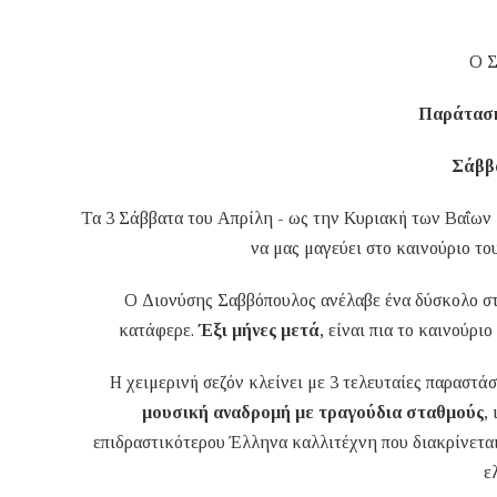
Ο Σ
Παράταση
Σάββα
Τα 3 Σάββατα του Απρίλη - ως την Κυριακή των Βαΐων
να μας μαγεύει στο καινούριο το
Ο Διονύσης Σαββόπουλος ανέλαβε ένα δύσκολο στ
κατάφερε.
Έξι μήνες μετά
, είναι πια το καινούρ
Η χειμερινή σεζόν κλείνει με 3 τελευταίες παραστ
μουσική αναδρομή με τραγούδια σταθμούς
,
επιδραστικότερου Έλληνα καλλιτέχνη που διακρίνεται
ε