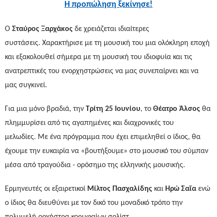
Η προπώληση ξεκίνησε!
Ο
Σταύρος Ξαρχάκος
δε χρειάζεται ιδιαίτερες
συστάσεις. Χαρακτήρισε με τη μουσική του μια ολόκληρη εποχή
και εξακολουθεί σήμερα με τη μουσική του ιδιοφυία και τις
ανατρεπτικές του ενορχηστρώσεις να μας συνεπαίρνει και να
μας συγκινεί.
Για μια μόνο βραδιά, την
Τρίτη 25 Ιουνίου
, το
Θέατρο Άλσος
θα
πλημμυρίσει από τις αγαπημένες και διαχρονικές του
μελωδίες.
Με ένα πρόγραμμα που έχει επιμεληθεί ο ίδιος, θα
έχουμε την ευκαιρία να «βουτήξουμε» στο μουσικό του σύμπαν
μέσα από τραγούδια - ορόσημο της ελληνικής μουσικής.
Ερμηνευτές οι εξαιρετικοί
Μίλτος Πασχαλίδης
και
Ηρώ Σαΐα
ενώ
ο ίδιος θα διευθύνει με τον δικό του μοναδικό τρόπο την