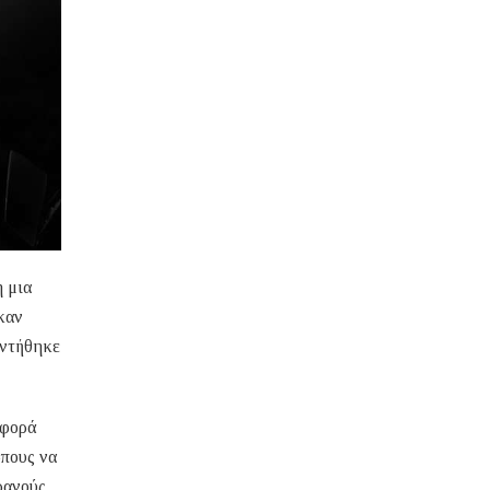
η μια
καν
αντήθηκε
 φορά
ώπους να
ρανούς