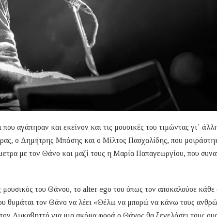
ι που αγάπησαν και εκείνον και τις μουσικές του τιμώντας γι΄ άλλ
ιρας, ο Δημήτρης Μπάσης και ο Μίλτος Πασχαλίδης, που μοιράστη
όμετρα με τον Θάνο και μαζί τους η Μαρία Παπαγεωργίου, που συν
μουσικός του Θάνου, το alter ego του όπως τον αποκαλούσε κάθε
που θυμάται τον Θάνο να λέει «Θέλω να μπορώ να κάνω τους ανθρ
υ στον Λυκαβηττό για μια ακόμα φορά ο Θάνος θα ξεγελάσει τους ου