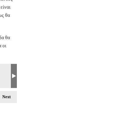
 είναι
ως θα
δα θα
 οι
Next