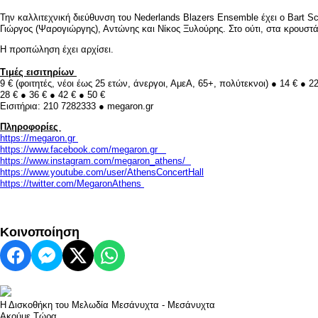
Την καλλιτεχνική διεύθυνση του Nederlands Blazers Ensemble έχει ο Βart S
Γιώργος (Ψαρογιώργης), Αντώνης και Νίκος Ξυλούρης. Στο ούτι, στα κρουστ
Η προπώληση έχει αρχίσει.
Τιμές εισιτηρίων
9 € (φοιτητές, νέοι έως 25 ετών, άνεργοι, ΑμεΑ, 65+, πολύτεκνοι) ● 14 € ● 2
28 € ● 36 € ● 42 € ● 50 €
Eισιτήρια: 210 7282333 ● megaron.gr
Πληροφορίες
https://megaron.gr
https://www.facebook.com/megaron.gr
https://www.instagram.com/megaron_athens/
https://www.youtube.com/user/AthensConcertHall
https://twitter.com/MegaronAthens
Κοινοποίηση
Η Δισκοθήκη του Μελωδία
Μεσάνυχτα - Μεσάνυχτα
Ακούμε Τώρα