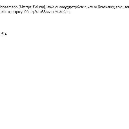
chneemann [Μπαρτ Σνίμαν], ενώ οι ενορχηστρώσεις και οι διασκευές είναι το
ά και στο τραγούδι, η Απολλωνία Ξυλούρη.
2 € ●