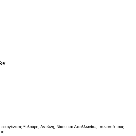
ών
της οικογένειας Ξυλούρη, Αντώνη, Νίκου και Απολλωνίας, συναντά τους
άντη.