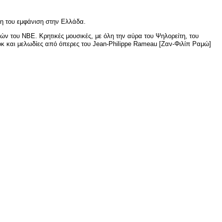
ώτη του εμφάνιση στην Ελλάδα.
ν του NBE. Κρητικές μουσικές, με όλη την αύρα του Ψηλορείτη, του
όκ και μελωδίες από όπερες του Jean-Philippe Rameau [Ζαν-Φιλίπ Ραμώ]