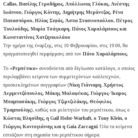
Callas, Βασίλης Γεροδήμος, Απόλλωνας Γλύκας, Ανέστης
Ιωάννου, Γιώργος Κόντης, Δημήτρης Μεράντζας, Ρένα
Παπασπύρου, Ηλίας Σιψάς, Άσπα Στασινοπούλου, Πέτρος
Τουλούδης, Μαρία Τσάγκαρη, Πάνος Χαραλάμπους και
Κωνσταντίνος Χατζηνικολάου
Την ημέρα της έναρξης, στις 10 Φεβρουαρίου, στις 19:00, θα
πραγματοποιηθεί περφόρμανς από τον
Πάνο Χαραλάμπους.
Το
«Ρεμπέτικο»
συνοδεύεται από δίγλωσσο κατάλογο, ο οποίος
περιλαμβάνει κείμενα των συμμετεχόντων καλλιτεχνών,
προσκεκλημένων συγγραφέων (
Νίκη Γιάνναρη, Χρήστος
Δερμεντζόπουλος, Μάκης Μαλαφέκας, Γιώργος-Ίκαρος
Μπαμπασάκης, Γιώργος Τζιρτζιλάκης, Θεόφιλος
Τραμπούλης
), καθώς και μελετητών του ρεμπέτικου, όπως ο
Κώστας Βλησίδης, η Gail Holst-Warhaft, ο Tony Klein, ο
Γιώργος Κοντογιάννης και η Gaia Zaccagni
. Όλα τα κείμενα
εστιάζουν στη σημασία του ρεμπέτικου σήμερα.