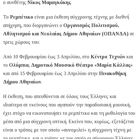
ο συνθέτης
Νίκος Μαμαγκάκης
.
Το
Ρεμπέτικο
είναι μια έκθεση σύγχρονης τέχνης με διεθνή́
απήχηση, που διοργανώνει ο
Οργανισμός Πολιτισμού,
Αθλητισμού και Νεολαίας Δήμου Αθηναίων (ΟΠΑΝΔΑ)
σε
τρεις χώρους του:
Από 10 Φεβρουαρίου έως 3 Απριλίου, στο
Κέντρο Τεχνών
και
το
Ολύμπια, Δημοτικό Μουσικό Θέατρο «Μαρία Κάλλας»
και από 15 Φεβρουαρίου έως 3 Απριλίου στην
Πινακοθήκη
Δήμου Αθηναίων
.
Η έκθεση, που απευθύνεται σε όλους τους Έλληνες και
ιδιαίτερα σε εκείνους που αγαπούν την παραδοσιακή μουσική,
έχει στόχο να εικονοποιήσει το ρεμπέτικο και τη μυθολογία του
μέσα από́ μια σύγχρονη οπτική. Εκείνο που, κυρίως, εξετάζεται
είναι ο τρόπος με τον οποίο «συνομιλεί» η σύγχρονη τέχνη με
το ρεμπέτικο, και ο τρόπος με τον οποίο οι σύγχρονοι Έλληνες