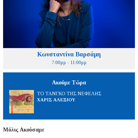
Κωνσταντίνα Βαρσάμη
7:00μμ - 11:00μμ
Ακούμε Τώρα
ΤΟ ΤΑΝΓΚΟ ΤΗΣ ΝΕΦΕΛΗΣ
ΧΑΡΙΣ ΑΛΕΞΙΟΥ
Μόλις Ακούσαμε