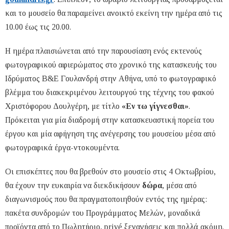
και το μουσείο θα παραμείνει ανοικτό εκείνη την ημέρα από τις
10.00 έως τις 20.00.
Η ημέρα πλαισιώνεται από την παρουσίαση ενός εκτενούς
φωτογραφικού αφιερώματος στο χρονικό της κατασκευής του
Ιδρύματος Β&Ε Γουλανδρή στην Αθήνα, υπό το φωτογραφικό
βλέμμα του διακεκριμένου λειτουργού της τέχνης του φακού
Χριστόφορου Δουλγέρη, με τίτλο
«Εν τω γίγνεσθαι»
.
Πρόκειται για μία διαδρομή στην κατασκευαστική πορεία του
έργου και μία αφήγηση της ανέγερσης του μουσείου μέσα από
φωτογραφικά έργα-ντοκουμέντα.
Οι επισκέπτες που θα βρεθούν στο μουσείο στις 4 Οκτωβρίου,
θα έχουν την ευκαιρία να διεκδικήσουν
δώρα
, μέσα από
διαγωνισμούς που θα πραγματοποιηθούν εντός της ημέρας:
πακέτα συνδρομών του Προγράμματος Μελών, μοναδικά
προϊόντα από το Πωλητήριο, privé ξεναγήσεις και πολλά ακόμη.