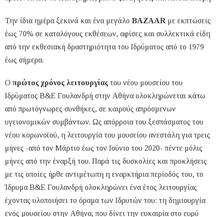
Την ίδια ημέρα ξεκινά και ένα μεγάλο
BΑΖΑΑR
με εκπτώσεις
έως 70% σε καταλόγους εκθέσεων, αφίσες και συλλεκτικά είδη
από την εκθεσιακή δραστηριότητα του Ιδρύματος από το 1979
έως σήμερα.
O
πρώτος χρόνος λειτουργίας
του νέου μουσείου του
Ιδρύματος Β&Ε Γουλανδρή στην Αθήνα ολοκληρώνεται κάτω
από πρωτόγνωρες συνθήκες, σε καιρούς απρόσμενων
υγειονομικών συμβάντων. Ως απόρροια του ξεσπάσματος του
νέου κορωνοϊού, η λειτουργία του μουσείου ανεστάλη για τρεις
μήνες -από τον Μάρτιο έως τον Ιούνιο του 2020- πέντε μόλις
μήνες από την έναρξή του. Παρά τις δυσκολίες και προκλήσεις
με τις οποίες ήρθε αντιμέτωπη η εναρκτήρια περίοδός του, το
Ίδρυμα Β&Ε Γουλανδρή ολοκληρώνει ένα έτος λειτουργίας
έχοντας υλοποιήσει το όραμα των Ιδρυτών του: τη δημιουργία
ενός μουσείου στην Αθήνα, που δίνει την ευκαιρία στο ευρύ