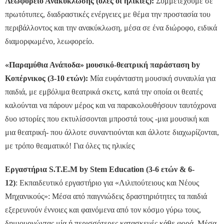
Λεωφορείο Ανακύκλωσης (όλες οι ηλικίες):
Συμμετέχουμε σε
πρωτότυπες, διαδραστικές ενέργειες με θέμα την προστασία του
περιβάλλοντος και την ανακύκλωση, μέσα σε ένα διώροφο, ειδικά
διαμορφωμένο, λεωφορείο.
«Παραμύθια Ανάποδα» μουσικό-θεατρική παράσταση by
Kοπέρνικος (3-10 ετών):
Μία ευφάνταστη μουσική συναυλία για
παιδιά, με εμβόλιμα θεατρικά σκετς, κατά την οποία οι θεατές
καλούνται να πάρουν μέρος και να παρακολουθήσουν ταυτόχρονα
δυο ιστορίες που εκτυλίσσονται μπροστά τους -μια μουσική και
μια θεατρική- που άλλοτε συναντιούνται και άλλοτε διαχωρίζονται,
με τρόπο θεαματικό! Για όλες τις ηλικίες
Εργαστήρια S.T.E.M by Stem Education (3-6 ετών & 6-
12)
: Εκπαιδευτικό εργαστήριο για «Λιλιπούτειους και Νέους
Μηχανικούς»: Μέσα από παιγνιώδεις δραστηριότητες τα παιδιά
εξερευνούν έννοιες και φαινόμενα από τον κόσμο γύρω τους,
δημιουργώντας μία ή περισσότερες κατασκευές κάθε φορά. Μέσα