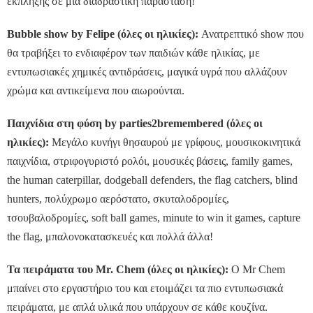
έκπληξης σε μία διαδραστική παράσταση!
Bubble show by Felipe (όλες οι ηλικίες):
Ανατρεπτικό show που
θα τραβήξει το ενδιαφέρον των παιδιών κάθε ηλικίας, με
εντυπωσιακές χημικές αντιδράσεις, μαγικά υγρά που αλλάζουν
χρώμα και αντικείμενα που αιωρούνται.
Παιχνίδια στη φύση by parties2bremembered (όλες οι
ηλικίες):
Μεγάλο κυνήγι θησαυρού με γρίφους, μουσικοκινητικά
παιχνίδια, στριφογυριστό ρολόι, μουσικές βάσεις, family games,
the human caterpillar, dodgeball defenders, the flag catchers, blind
hunters, πολύχρωμο αερόστατο, σκυταλοδρομίες,
τσουβαλοδρομίες, soft ball games, minute to win it games, capture
the flag, μπαλονοκατασκευές και πολλά άλλα!
Τα πειράματα του Mr. Chem (όλες οι ηλικίες):
Ο Mr Chem
μπαίνει στο εργαστήριο του και ετοιμάζει τα πιο εντυπωσιακά
πειράματα, με απλά υλικά που υπάρχουν σε κάθε κουζίνα.