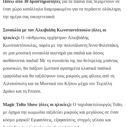
Πάνω από 30 δραστηριότητες
για τα παιδιά σας περιμένουν σε
έναν χώρο κατάλληλα διαμορφωμένο για να περάσετε ολόκληρη
την ημέρα σας οικογενειακά:
Συναυλία με τον Αλκιβιάδη Κωνσταντόπουλο (όλες οι
ηλικίες):
Ο «άνθρωπος ορχήστρα» Αλκιβιάδης
Κωνσταντόπουλος, παρέα με την πολυτάλαντη Άννα Φιλιππάκη,
σε μια μουσική συναυλία αυστηρά για παιδιά και όσους
αισθάνονται παιδιά! Με τη συνοδεία της πιο θεότρελης μπάντας
μουσικών, θα παίξουν ζωντανά αγαπημένα κλασικά παιδικά
τραγούδια και θα ταξιδέψουν τους μικρούς μας φίλους από τη
Λιλιπούπολη και τα Μυστικά του Κήπου μέχρι τον Τεμπέλη
Δράκο και τη Frozen.
Magic Tolto Show (όλες οι ηλικίες):
Ο ταχυδακτυλουργός Tolto,
με όχημα την κωμωδία ταξιδεύει μικρούς και μεγάλους σε έναν
κόσμο μαγικό! Εμφανίσεις, εξαφανίσεις, στιγμές γέλιου και