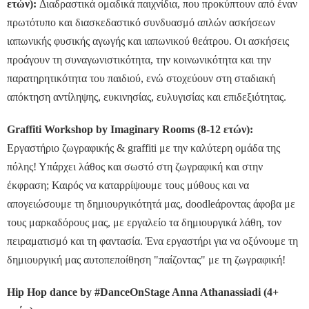
ετών):
Διαδραστικά ομαδικά παιχνίδια, που προκύπτουν από έναν
πρωτότυπο και διασκεδαστικό συνδυασμό απλών ασκήσεων
ιαπωνικής φυσικής αγωγής και ιαπωνικού θεάτρου. Οι ασκήσεις
προάγουν τη συναγωνιστικότητα, την κοινωνικότητα και την
παρατηρητικότητα του παιδιού, ενώ στοχεύουν στη σταδιακή
απόκτηση αντίληψης, ευκινησίας, ευλυγισίας και επιδεξιότητας.
Graffiti Workshop by Imaginary Rooms (8-12 ετών):
Εργαστήριο ζωγραφικής & graffiti με την καλύτερη ομάδα της
πόλης! Υπάρχει λάθος και σωστό στη ζωγραφική και στην
έκφραση; Καιρός να καταρρίψουμε τους μύθους και να
απογειώσουμε τη δημιουργικότητά μας, doodleάροντας άφοβα με
τους μαρκαδόρους μας, με εργαλείο τα δημιουργικά λάθη, τον
πειραματισμό και τη φαντασία. Ένα εργαστήρι για να οξύνουμε τη
δημιουργική μας αυτοπεποίθηση "παίζοντας" με τη ζωγραφική!
Hip Hop dance by #DanceOnStage Anna Athanassiadi (4+