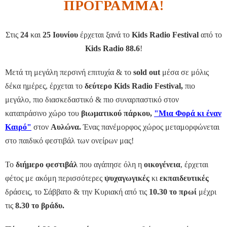
ΠΡΟΓΡΑΜΜΑ!
Στις
24
και
25 Ιουνίου
έρχεται ξανά το
Kids Radio Festival
από το
Kids Radio 88.6
!
Μετά τη μεγάλη περσινή επιτυχία & το
sold out
μέσα σε μόλις
δέκα ημέρες, έρχεται το
δεύτερο
Kids Radio Festival,
πιο
μεγάλο, πιο διασκεδαστικό & πιο συναρπαστικό στον
καταπράσινο χώρο του
βιωματικού πάρκου,
"Μια Φορά κι έναν
Καιρό"
στον
Αυλώνα.
Ένας πανέμορφος χώρος μεταμορφώνεται
στο παιδικό φεστιβάλ των ονείρων μας!
Το
διήμερο φεστιβάλ
που αγάπησε όλη η
οικογένεια
, έρχεται
φέτος με ακόμη περισσότερες
ψυχαγωγικές
κι
εκπαιδευτικές
δράσεις, το Σάββατο & την Κυριακή από τις
10.30 το πρωί
μέχρι
τις
8.30 το βράδυ.