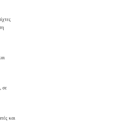
ίχτες
ση
και
, σε
ατές και