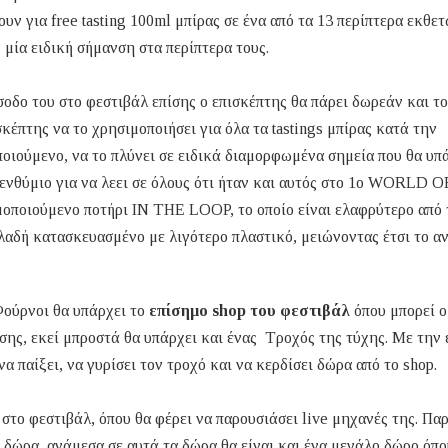
ν για free tasting 100ml μπίρας σε ένα από τα 13 περίπτερα εκθετ
μία ειδική σήμανση στα περίπτερα τους.
σοδο του στο φεστιβάλ επίσης ο επισκέπτης θα πάρει δωρεάν και το
πτης να το χρησιμοποιήσει για όλα τα tastings μπίρας κατά την
οιούμενο, να το πλύνει σε ειδικά διαμορφωμένα σημεία που θα υπ
 ενθύμιο για να λεει σε όλους ότι ήταν και αυτός στο 1ο WORLD O
ιμοποιούμενο ποτήρι IN THE LOOP, το οποίο είναι ελαφρύτερο από 
λαδή κατασκευασμένο με λιγότερο πλαστικό, μειώνοντας έτσι το α
Φούρνοι θα υπάρχει το
επίσημο shop του φεστιβάλ
όπου μπορεί ο
σης, εκεί μπροστά θα υπάρχει και ένας Τροχός της τύχης. Με την 
α παίξει, να γυρίσει τον τροχό και να κερδίσει δώρα από το shop.
h στο φεστιβάλ, όπου θα φέρει να παρουσιάσει live μηχανές της. Π
 δώρα, ανάμεσα σε αυτά τα δώρα θα είναι και ένα μεγάλο δώρο όπο