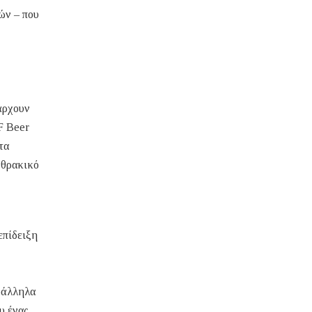
ών – που
άρχουν
F Beer
τα
νθρακικό
επίδειξη
αράλληλα
υ ένας