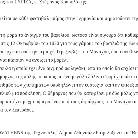
δρος του ΣΥΡΙΖΑ, κ. Στέφανος Κασσελάκης.
είται σε κάθε φεστιβάλ μπίρας στην Γερμανία και σηματοδοτεί τη
ώτη φορά το άνοιγμα του βαρελιού, ωστόσο είναι σίγουρο ότι καθι
ε στις 12 Οκτωβρίου του 1820 για τους γάμους του βασιλιά της Βαυ
προέρχεται από την περιοχή Τερεζινβίζε του Μονάχου, όπου αναβίω
ια κάποιον να ανοίξει το βαρέλι.
άνουλα η οποία έχει ένα αιχμηρό σωληνάκι, από το οποίο θα αρχίσει
μαρχος της πόλης, ο οποίος με ένα μεγάλο ξύλινο σφυρί χτυπάει τ
ριθμός των χτυπημάτων υποδηλώνει την ευστοχία και την επιδεξι
ελιού μια πρόκληση. Ο δήμαρχος που θα καταφέρει με δύο μόλις χ
εκόρ κατέχει μέχρι σήμερα ένας από τους δημάρχους του Μονάχου α
να τον ξεπεράσει.
NNOVATHENS της Τεχνόπολης Δήμου Αθηναίων θα φιλοξενεί τα "Be