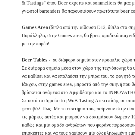
& Tastings" όπου Beer experts και sommeliers θα μας 
γνωστοί bartenders θα παρουσιάσουν πρωτότυπα beer cockt
Games Area
(δίπλα από την αίθουσα D12, δίπλα στο σημ
Παράλληλα, στην Games area, θα βρεις ομαδικά παιχνίδια
με την παρέα!
Beer Tables
- σε διάφορα σημεία στον προαύλιο χώρο 
Σε διάφορα σημεία μέσα στον χώρο της τεχνόπολης θα 
να καθίσει και να απολαύσει την μπίρα του, το φαγητό τ
Ιάκχου, στην games area, μπροστά από την σκηνή που θ
βρίσκεται ανάμεσα στο Αμφιθέατρο και το INNOVAT
Σε αυτό το σημείο στη WoB Tasting Area επίσης οι επισ
φεστιβάλ. Πως; Με το εισιτήριο τους παίρνουν στην είσο
τις μάρκες αυτές και μπορούν να δοκιμάσουν δωρεάν 1
καθώς και μία ομάδα ανθρώπων που φοράνε παραδοσιακέ
επισκέπτες και να τους χαρίσουν μία ολοκληρωμένη εμπ