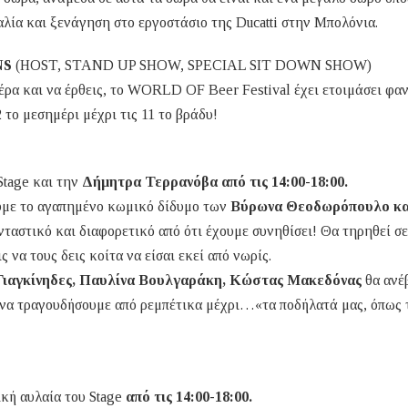
ταλία και ξενάγηση στο εργοστάσιο της Ducatti στην Μπολόνια.
NS
(HOST, STAND UP SHOW, SPECIAL SIT DOWN SHOW)
έρα και να έρθεις, το WORLD OF Beer Festival έχει ετοιμάσει φα
 το μεσημέρι μέχρι τις 11 το βράδυ!
Stage και την
Δήμητρα Τερρανόβα από τις 14:00-18:00.
ούμε το αγαπημένο κωμικό δίδυμο των
Βύρωνα Θεοδωρόπουλο κα
ταστικό και διαφορετικό από ότι έχουμε συνηθίσει! Θα τηρηθεί σ
ς να τους δεις κοίτα να είσαι εκεί από νωρίς.
Γιαγκίνηδες, Παυλίνα Βουλγαράκη, Κώστας Μακεδόνας
θα ανέ
 να τραγουδήσουμε από ρεμπέτικα μέχρι…«τα ποδήλατά μας, όπως 
ική αυλαία του Stage
από τις 14:00-18:00.