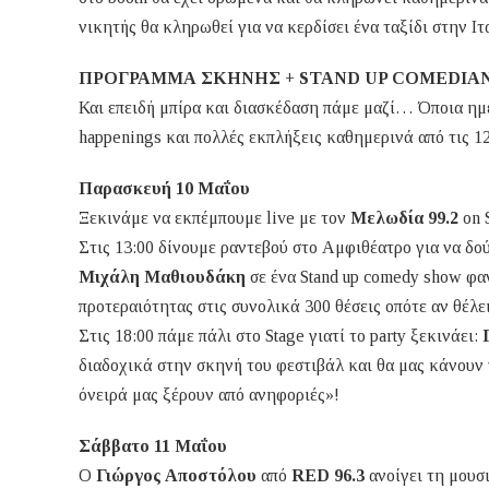
νικητής θα κληρωθεί για να κερδίσει ένα ταξίδι στην Ι
ΠΡΟΓΡΑΜΜΑ ΣΚΗΝΗΣ + STAND UP COMEDIA
Και επειδή μπίρα και διασκέδαση πάμε μαζί… Όποια ημ
happenings και πολλές εκπλήξεις καθημερινά από τις 12
Παρασκευή 10 Μαΐου
Ξεκινάμε να εκπέμπουμε live με τον
Μελωδία 99.2
on 
Στις 13:00 δίνουμε ραντεβού στο Αμφιθέατρο για να δ
Μιχάλη Μαθιουδάκη
σε ένα Stand up comedy show φαν
προτεραιότητας στις συνολικά 300 θέσεις οπότε αν θέλει
Στις 18:00 πάμε πάλι στο Stage γιατί το party ξεκινάει:
διαδοχικά στην σκηνή του φεστιβάλ και θα μας κάνουν
όνειρά μας ξέρουν από ανηφοριές»!
Σάββατο 11 Μαΐου
Ο
Γιώργος Αποστόλου
από
RED 96.3
ανοίγει τη μουσ