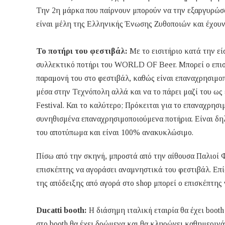
Την 2η μάρκα που παίρνουν μπορούν να την εξαργυρώσου
είναι μέλη της Ελληνικής Ένωσης Ζυθοποιών και έχουν 
To ποτήρι του φεστιβάλ:
Με το εισιτήριο κατά την εί
συλλεκτικό ποτήρι του WORLD OF Beer. Μπορεί ο επισκέ
παραμονή του στο φεστιβάλ, καθώς είναι επαναχρησιμοπ
μέσα στην Τεχνόπολη αλλά και να το πάρει μαζί του ως
Festival. Και το καλύτερο; Πρόκειται για το επαναχρησ
συνηθισμένα επαναχρησιμοποιούμενα ποτήρια. Είναι δη
του αποτύπωμα και είναι 100% ανακυκλώσιμο.
Πίσω από την σκηνή, μπροστά από την αίθουσα Παλιοί 
επισκέπτης να αγοράσει αναμνηστικά του φεστιβάλ. Επί
της απόδειξης από αγορά στο shop μπορεί ο επισκέπτης ν
Ducatti booth:
Η διάσημη ιταλική εταιρία θα έχει boot
στο booth θα έχει δρώμενα και θα κληρώνει καθημερινά