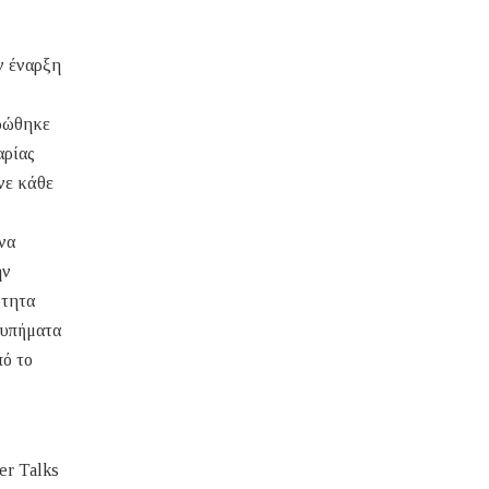
ν έναρξη
ερώθηκε
αρίας
νε κάθε
 να
ην
ότητα
τυπήματα
πό το
er Talks