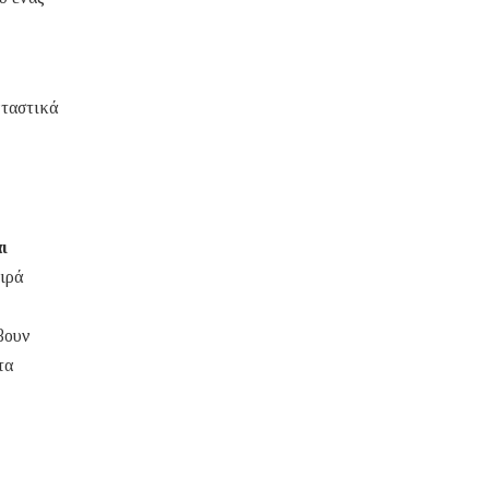
νταστικά
ι
ειρά
βουν
τα