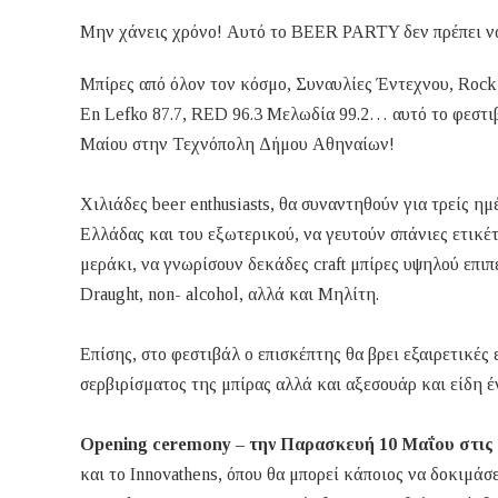
Μην χάνεις χρόνο! Αυτό το BEER PARTY δεν πρέπει να
Μπίρες από όλον τον κόσμο, Συναυλίες Έντεχνου, Rock 
En Lefko 87.7, RED 96.3 Μελωδία 99.2… αυτό το φεστιβά
Mαίου στην Τεχνόπολη Δήμου Αθηναίων!
Χιλιάδες beer enthusiasts, θα συναντηθούν για τρείς ημ
Ελλάδας και του εξωτερικού, να γευτούν σπάνιες ετικέ
μεράκι, να γνωρίσουν δεκάδες craft μπίρες υψηλού επιπέδ
Draught, non- alcohol, αλλά και Μηλίτη.
Επίσης, στο φεστιβάλ ο επισκέπτης θα βρει εξαιρετικές ε
σερβιρίσματος της μπίρας αλλά και αξεσουάρ και είδη έ
Οpening ceremony – την Παρασκευή 10 Μαΐου στις 
και το Innovathens, όπου θα μπορεί κάποιος να δοκιμάσ