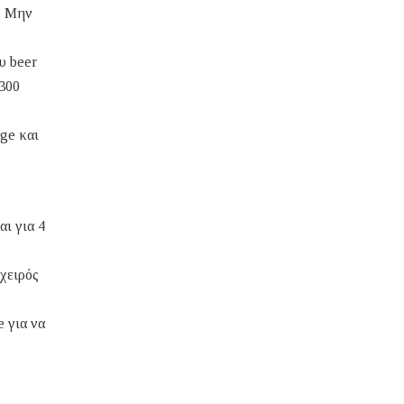
0. Μην
υ beer
 300
ge και
αι για 4
.χειρός
e για να