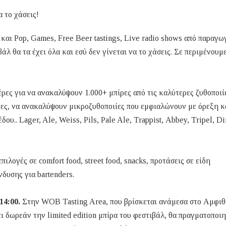
 το χάσεις!
και Pop, Games, Free Beer tastings, Live radio shows από παραγω
λ θα τα έχει όλα και εσύ δεν γίνεται να το χάσεις. Σε περιμένουμ
έρες για να ανακαλύψουν 1.000+ μπίρες από τις καλύτερες ζυθοποιί
τες, να ανακαλύψουν μικροζυθοποιίες που εμφιαλώνουν με όρεξη κ
ου.. Lager, Ale, Weiss, Pils, Pale Ale, Trappist, Αbbey, Tripel, Di
πιλογές σε comfort food, street food, snacks, προτάσεις σε είδη
νδυσης για bartenders.
14:00.
Στην WOB Tasting Area, που βρίσκεται ανάμεσα στο Αμφιθ
ει δωρεάν την limited edition μπίρα του φεστιβάλ, θα πραγματοποιη