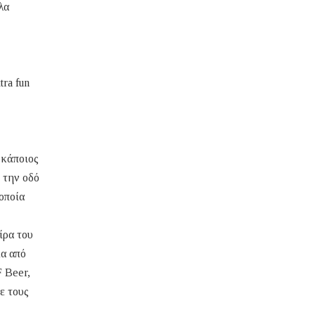
λα
tra fun
 κάποιος
ό την οδό
οποία
ίρα του
ία από
 Beer,
ε τους