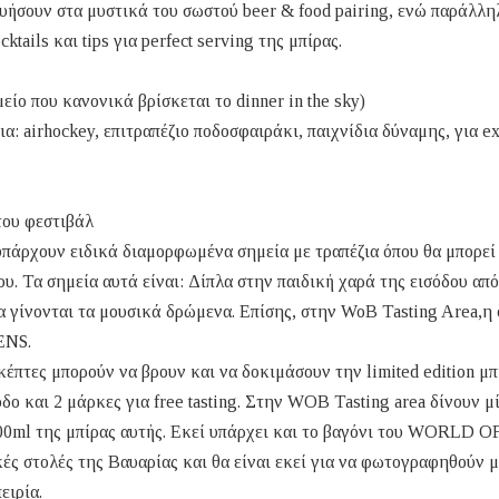
μυήσουν στα μυστικά του σωστού beer & food pairing, ενώ παράλλη
ails και tips για perfect serving της μπίρας.
είο που κανονικά βρίσκεται το dinner in the sky)
: airhockey, επιτραπέζιο ποδοσφαιράκι, παιχνίδια δύναμης, για ex
του φεστιβάλ
υπάρχουν ειδικά διαμορφωμένα σημεία με τραπέζια όπου θα μπορεί
ου. Τα σημεία αυτά είναι: Δίπλα στην παιδική χαρά της εισόδου απ
α γίνονται τα μουσικά δρώμενα. Επίσης, στην WoB Tasting Area,η 
HENS.
κέπτες μπορούν να βρουν και να δοκιμάσουν την limited edition μπ
δο και 2 μάρκες για free tasting. Στην WOB Tasting area δίνουν μ
00ml της μπίρας αυτής. Εκεί υπάρχει και το βαγόνι του WORLD OF
ς στολές της Βαυαρίας και θα είναι εκεί για να φωτογραφηθούν μ
ειρία.