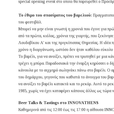
special opening event στο οποίο θα παρευρεθεί ο Πρόε
To έθιμο του σπασίματος του βαρελιού:
Πραγματοποι
του φεστιβάλ.
Μπορεί να μην είναι γνωστή η χρονιά που έγινε για πρ
από τα πρώτα, κιόλας, χρόνια της γιορτής, που ξεκίνησ
Λουδοβίκου Α' και της πριγκίπισσας Θηρεσίας. Η ιδέα 
χρόνο η διοργάνωση, ωστόσο δεν ήταν καθόλου εύκολο γ
Το βαρέλι, για να ανοίξει, πρέπει να τρυπηθεί με μια κ
τρέχει η μπύρα. Παραδοσιακά την έναρξη κηρύσσει ο δή
κάνουλα με το αιχμηρό σωληνάκι πάνω στο βαρέλι. Ο α
του δημάρχου, γεγονός που καθιστά το άνοιγμα του βαρ
να ανοίξει το βαρέλι κατακτά και το ρεκόρ. Αυτό το ρ
1985, χωρίς να έχει καταφέρει κάποιος άλλος ως τώρα 
Beer Talks & Tastings στο INNOVATHENS
Καθημερινά από τις 12:00 έως τις 17:00 η αίθουσα I